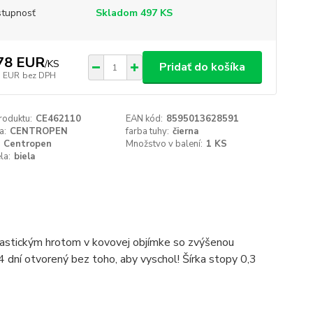
tupnosť
Skladom 497 KS
78 EUR
/
KS
Pridať do košíka
3 EUR
bez DPH
roduktu:
CE462110
EAN kód:
8595013628591
a:
CENTROPEN
farba tuhy:
čierna
Centropen
Množstvo v balení:
1 KS
la:
biela
lastickým hrotom v kovovej objímke so zvýšenou
 dní otvorený bez toho, aby vyschol! Šírka stopy 0,3