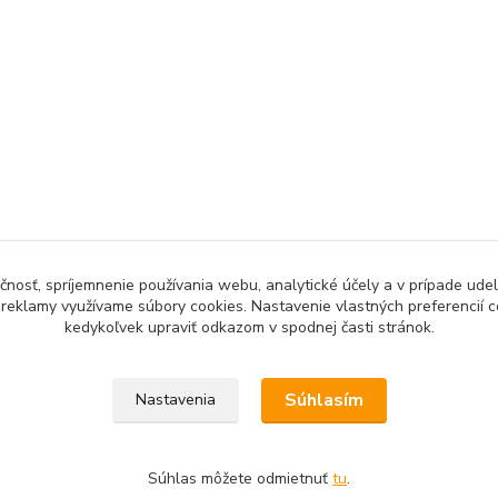
čnosť, spríjemnenie používania webu, analytické účely a v prípade udel
a reklamy využívame súbory cookies. Nastavenie vlastných preferencií 
kedykoľvek upraviť odkazom v spodnej časti stránok.
Upravit sběr cookies.
Súhlasím
Nastavenia
Súhlas môžete odmietnuť
tu
.