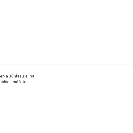
enia súhlasu aj na
cookies môžete
Vytvorené na
Eshop-rychlo.sk