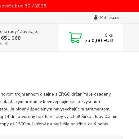
ovať až od 30.7.2026.
Prihlásenie
e si rady? Zavolajte.
0
ks
 651 068
za
0,00 EUR
6.00
v novom trojhrannom dizajne s ERGO držaním! Je osadený
 plastickým hrotom v kovovej objímke so zvýšenou
sťou. Je plnený špeciálnym nevysychajúcim atramentom.
 aj 14 dní otvorený bez toho, aby vyschol! Šírka stopy 0,3 mm,
stopy až 1500 m. Určený na najširšie použitie.
celý popis