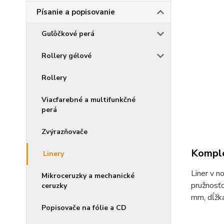
Písanie a popisovanie
Guľôčkové perá
Rollery gélové
Rollery
Viacfarebné a multifunkčné
perá
Zvýrazňovače
Komple
Linery
Liner v 
Mikroceruzky a mechanické
pružnosťo
ceruzky
mm, dĺžka
Popisovače na fólie a CD