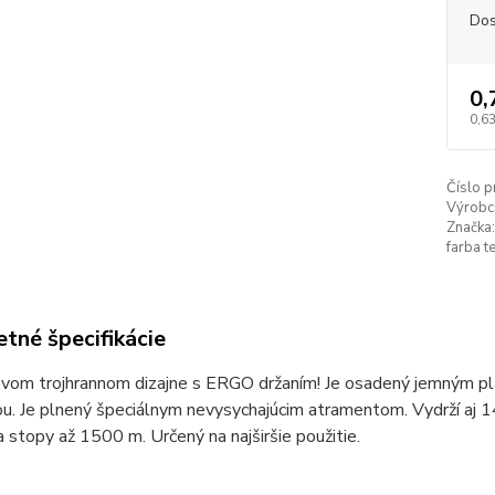
Dos
0,
0,6
Číslo p
Výrobc
Značka:
farba te
tné špecifikácie
novom trojhrannom dizajne s ERGO držaním! Je osadený jemným p
u. Je plnený špeciálnym nevysychajúcim atramentom. Vydrží aj 14
 stopy až 1500 m. Určený na najširšie použitie.