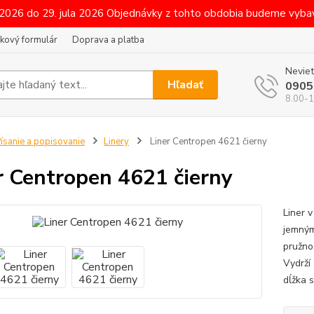
 2026 do 29. jula 2026 Objednávky z tohto obdobia budeme vybav
kový formulár
Doprava a platba
Neviet
Hľadať
0905
8.00-1
ísanie a popisovanie
Linery
Liner Centropen 4621 čierny
r Centropen 4621 čierny
Liner 
jemným
pružno
Vydrží
dĺžka 