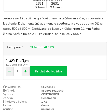
Jednorazové špeciálne grafické linery na vyťahovanie čiar, skicovanie a
kreslenie. Dokumentačný atrament je svetlostály a vodeodolný. Dĺžka
stopy 500 až 600 m. Dodávane po kuse v hrúbke hrotu 0,1 mm Farba
čierna. Väčšie balenie 10 ks v jednej hrúbke.
celý popis
Dostupnosť
Skladom 410 KS
1,49 EUR
/
KS
1,21 EUR
bez DPH
Pridať do košíka
Číslo produktu:
CE263110
EAN kód:
8595013612040
Výrobca:
CENTROPEN
Značka:
Centropen
Množstvo v balení:
1 KS
Farba:
čierna
použitie:
na papier