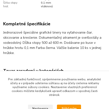
Šírka stopy:
0,1 mm
hrot:
vláknový
Kompletné špecifikácie
Jednorazové špeciálne grafické linery na vyťahovanie čiar,
skicovanie a kreslenie. Dokumentačný atrament je svetlostály a
vodeodolný. Dĺžka stopy 500 až 600 m. Dodávane po kuse v
hrúbke hrotu 0,1 mm Farba čierna. Väčšie balenie 10 ks v jednej
hrúbke.
Tovar zaradený v kategóriách
Písanie a popisovanie
Pre základnú funkčnosť, spríjemnenie používania webu, analytické
účely a v prípade udelenia súhlasu aj na účely cielenia reklamy
Linery
využívame súbory cookies. Nastavenie vlastných preferencií
cookies môžete kedykoľvek upraviť odkazom v spodnej časti
stránok.
Súhlasím
Nastavenia