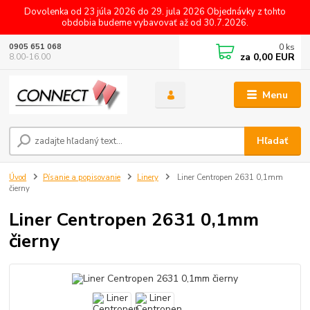
Dovolenka od 23 júla 2026 do 29. jula 2026 Objednávky z tohto
obdobia budeme vybavovať až od 30.7.2026.
0
ks
0905 651 068
za
0,00 EUR
8.00-16.00
Menu
Hľadať
Úvod
Písanie a popisovanie
Linery
Liner Centropen 2631 0,1mm
čierny
Liner Centropen 2631 0,1mm
čierny