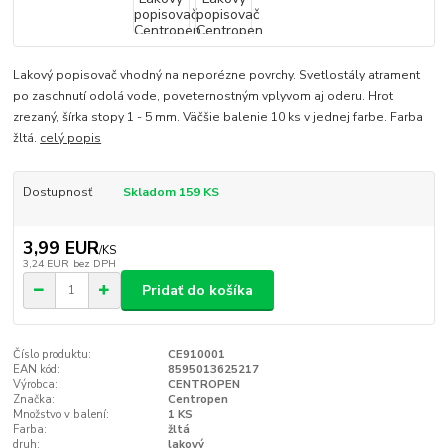
Lakový popisovač vhodný na neporézne povrchy. Svetlostály atrament
po zaschnutí odolá vode, poveternostným vplyvom aj oderu. Hrot
zrezaný, šírka stopy 1 - 5 mm. Väčšie balenie 10 ks v jednej farbe. Farba
žltá.
celý popis
Dostupnosť
Skladom 159 KS
3,99 EUR
/
KS
3,24 EUR
bez DPH
Pridať do košíka
Číslo produktu:
CE910001
EAN kód:
8595013625217
Výrobca:
CENTROPEN
Značka:
Centropen
Množstvo v balení:
1 KS
Farba:
žltá
druh:
lakový