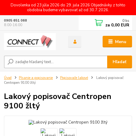
Dovolenka od 23 júla 2026 do 29. jula 2026 Objednávky z tohto
obdobia budeme vybavovať až od 30.7.2026.
0
ks
0905 651 068
za
0,00 EUR
8.00-16.00
Menu
Hľadať
Úvod
Písanie a popisovanie
Popisovače lakové
Lakový popisovač
Centropen 9100 žltý
Lakový popisovač Centropen
9100 žltý