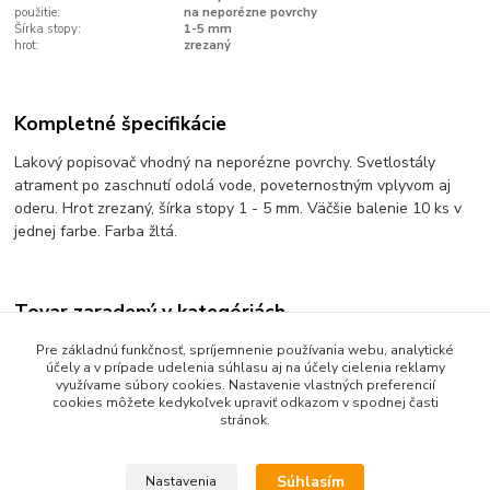
použitie:
na neporézne povrchy
Šírka stopy:
1-5 mm
hrot:
zrezaný
Kompletné špecifikácie
Lakový popisovač vhodný na neporézne povrchy. Svetlostály
atrament po zaschnutí odolá vode, poveternostným vplyvom aj
oderu. Hrot zrezaný, šírka stopy 1 - 5 mm. Väčšie balenie 10 ks v
jednej farbe. Farba žltá.
Tovar zaradený v kategóriách
Písanie a popisovanie
Pre základnú funkčnosť, spríjemnenie používania webu, analytické
účely a v prípade udelenia súhlasu aj na účely cielenia reklamy
Popisovače lakové
využívame súbory cookies. Nastavenie vlastných preferencií
cookies môžete kedykoľvek upraviť odkazom v spodnej časti
stránok.
Súhlasím
Nastavenia