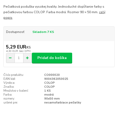
Pečiatková poduška vysokej kvality. Jednoduché dopĺňanie farby s
pečiatkovou farbou COLOP. Farba modrá. Rozmer 90 × 50 mm.
celý
popis
Dostupnosť
Skladom 7 KS
5,29 EUR
/
KS
4,30 EUR
bez DPH
Pridať do košíka
Číslo produktu:
CO000020
EAN kód:
9004362050025
Výrobca:
COLOP
Značka:
COLOP
Množstvo v balení:
1 KS
Farba:
modrá
rozmery:
90x50 mm
určené pre:
nesamofarbiace pečiatky