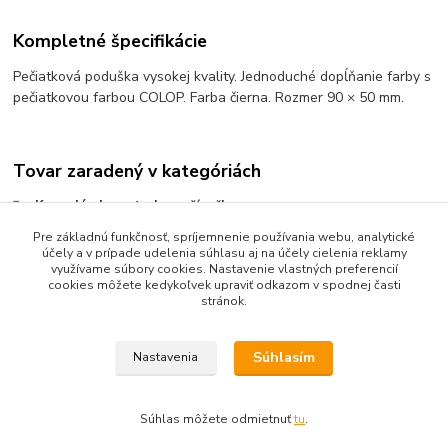
Kompletné špecifikácie
Pečiatková poduška vysokej kvality. Jednoduché dopĺňanie farby s
pečiatkovou farbou COLOP. Farba čierna. Rozmer 90 × 50 mm.
Tovar zaradený v kategóriách
Kancelárske potreby, zošívačky
Pre základnú funkčnosť, spríjemnenie používania webu, analytické
Pečiatkové farby a podušky
účely a v prípade udelenia súhlasu aj na účely cielenia reklamy
Pečiatkové podušky
využívame súbory cookies. Nastavenie vlastných preferencií
cookies môžete kedykoľvek upraviť odkazom v spodnej časti
stránok.
Súhlasím
Nastavenia
Upravit sběr cookies.
Súhlas môžete odmietnuť
tu
.
Vytvorené na
Eshop-rychlo.sk