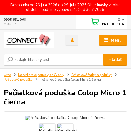
Dovolenka od 23 júla 2026 do 29. jula 2026 Objednávky z tohto
obdobia budeme vybavovať až od 30.7.2026.
0
ks
0905 651 068
za
0,00 EUR
8.00-16.00
Menu
Hľadať
Úvod
Kancelárske potreby, zošívačky
Pečiatkové farby a podušky
Pečiatkové podušky
Pečiatková poduška Colop Micro 1 čierna
Pečiatková poduška Colop Micro 1
čierna