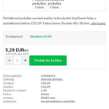
Pečiatková poduška vysokej kvality. Jednoduché dopĺňanie farby s
pečiatkovou farbou COLOP. Farba čierna. Rozmer 90 × 50 mm.
celý popis
Dostupnosť
Skladom 10 KS
5,29 EUR
/
KS
4,30 EUR
bez DPH
Pridať do košíka
Číslo produktu:
CO000019
EAN kód:
9004362050001
Výrobca:
COLOP
Značka:
COLOP
Množstvo v balení:
1 KS
Farba:
čierna
rozmery:
90x50 mm
určené pre:
nesamofarbiace pečiatky