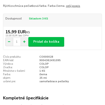
Rýchloschnúca pečiatková farba. Farba čierna.
celý popis
Dostupnosť
Skladom 3 KS
15,99 EUR
/
KS
13,00 EUR
bez DPH
Pridať do košíka
Číslo produktu:
CO000028
EAN kód:
9004362491095
Výrobca:
COLOP
Značka:
COLOP
Množstvo v balení:
1 KS
Farba:
čierna
objem:
25 ml
určené pre:
samofarbiace pečiatky
Kompletné špecifikácie