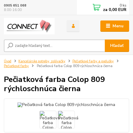
0
ks
0905 651 068
za
0,00 EUR
8.00-16.00
Menu
Hľadať
Úvod
Kancelárske potreby, zošívačky
Pečiatkové farby a podušky
Pečiatkové farby
Pečiatková farba Colop 809 rýchloschnúca čierna
Pečiatková farba Colop 809
rýchloschnúca čierna