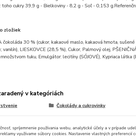
z toho cukry 39,9 g - Bielkoviny - 8,2 g - Soľ - 0,153 g.Referen
o zložiek
čokoláda 30 % (cukor, kakaové maslo, kakaová hmota, sušené 
; vanilín), LIESKOVCE (28,5 %), Cukor, Palmový olej, PŠENIČN
množstvom tuku, Emulgátor: lecitíny (SÓJOVÉ), Kypriaca látka (E50
zaradený v kategóriách
stvenie
Čokolády a cukrovinky
čnosť, spríjemnenie používania webu, analytické účely a v prípade udel
a reklamy využívame súbory cookies. Nastavenie vlastných preferencií 