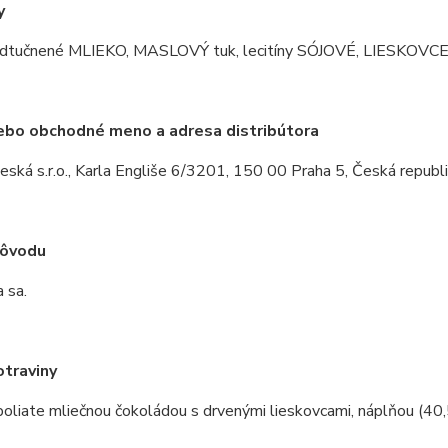
y
dtučnené MLIEKO, MASLOVÝ tuk, lecitíny SÓJOVÉ, LIESKOVCE
ebo obchodné meno a adresa distribútora
eská s.r.o., Karla Engliše 6/3201, 150 00 Praha 5, Česká republi
pôvodu
 sa.
traviny
oliate mliečnou čokoládou s drvenými lieskovcami, náplňou (40,