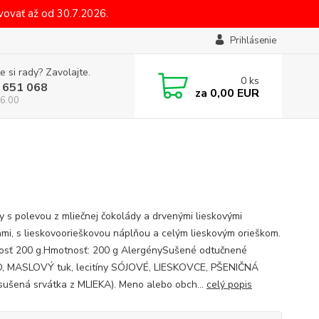
ovať až od 30.7.2026.
Prihlásenie
e si rady? Zavolajte.
0
ks
 651 068
za
0,00 EUR
6.00
y s polevou z mliečnej čokolády a drvenými lieskovými
ami, s lieskovoorieškovou náplňou a celým lieskovým orieškom.
sť 200 g.Hmotnosť: 200 g AlergénySušené odtučnené
, MASLOVÝ tuk, lecitíny SÓJOVÉ, LIESKOVCE, PŠENIČNÁ
sušená srvátka z MLIEKA). Meno alebo obch...
celý popis