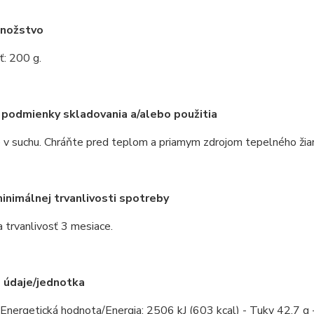
nožstvo
: 200 g.
podmienky skladovania a/alebo použitia
 v suchu. Chráňte pred teplom a priamym zdrojom tepelného žiar
nimálnej trvanlivosti spotreby
 trvanlivosť 3 mesiace.
 údaje/jednotka
Energetická hodnota/Energia: 2506 kJ (603 kcal) - Tuky 42,7 g 