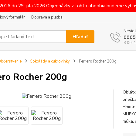
 2026 do 29. jula 2026 Objednávky z tohto obdobia budeme vybav
kový formulár
Doprava a platba
Neviet
Hľadať
0905
8.00-1
bčerstvenie
Čokolády a cukrovinky
Ferrero Rocher 200g
ero Rocher 200g
Oblátk
oriešk
Hmotno
MLIEKO
múka, 