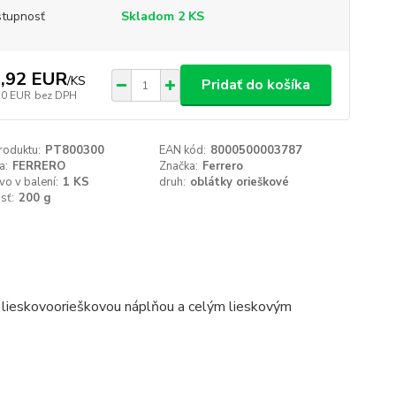
tupnosť
Skladom 2 KS
,92 EUR
/
KS
Pridať do košíka
50 EUR
bez DPH
roduktu:
PT800300
EAN kód:
8000500003787
a:
FERRERO
Značka:
Ferrero
o v balení:
1 KS
druh:
oblátky orieškové
sť:
200 g
s lieskovoorieškovou náplňou a celým lieskovým