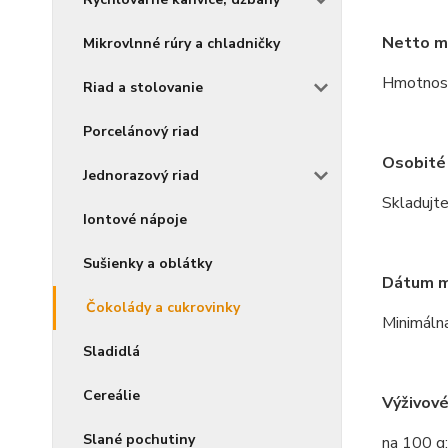
Netto m
Mikrovlnné rúry a chladničky
Hmotnosť
Riad a stolovanie
Porcelánový riad
Osobité 
Jednorazový riad
Skladujte
Iontové nápoje
Sušienky a oblátky
Dátum mi
Čokolády a cukrovinky
Minimálna
Sladidlá
Cereálie
Výživové
Slané pochutiny
na 100 g: