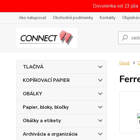
Dovolenka od 23 júla
Ako nakupovať
Obchodné podmienky
Kontakty
Objednáv
Úvod
O
TLAČIVÁ
Ferr
KOPÍROVACÍ PAPIER
OBÁLKY
Papier, bloky, bločky
Obálky a etikety
Archivácia a organizácia