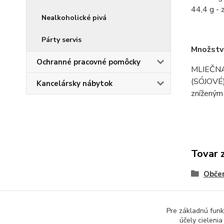
44,4 g - 
Nealkoholické pivá
Párty servis
Množstv
Ochranné pracovné pomôcky
MLIEČNA 
(SÓJOVÉ)
Kancelársky nábytok
zníženým 
Tovar 
Občer
Pre základnú funk
účely cieleni