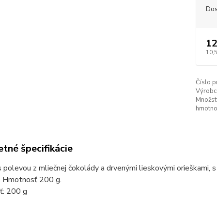
Dos
12
10,
Číslo p
Výrobc
Množstv
hmotno
tné špecifikácie
 polevou z mliečnej čokolády a drvenými lieskovými orieškami, 
. Hmotnosť 200 g.
: 200 g