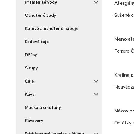
Pramenité vody
Alergén
Sušené o
Ochutené vody
Kolové a ochutené nápoje
Meno al
Ľadové čaje
Ferrero Č
Džúsy
Sirupy
Krajina 
Čaje
Neuvádza
Kávy
Mlieka a smotany
Názov po
Kávovary
Oblátky p
Rýchlovarné kanvice, džbány