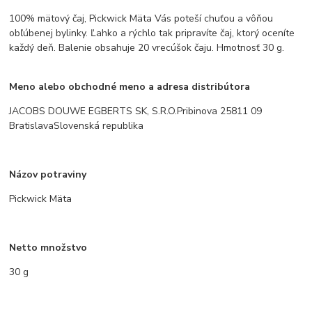
100% mätový čaj, Pickwick Mäta Vás poteší chuťou a vôňou
obľúbenej bylinky. Ľahko a rýchlo tak pripravíte čaj, ktorý oceníte
každý deň. Balenie obsahuje 20 vrecúšok čaju. Hmotnosť 30 g.
Meno alebo obchodné meno a adresa distribútora
JACOBS DOUWE EGBERTS SK, S.R.O.Pribinova 25811 09
BratislavaSlovenská republika
Názov potraviny
Pickwick Mäta
Netto množstvo
30 g