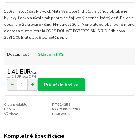
100% mätový čaj, Pickwick Mäta Vás poteší chuťou a vôňou obľúbenej
bylinky. Ľahko a rýchlo tak pripravíte čaj, ktorý oceníte každý deň. Balenie
obsahuje 20 vrecúšok čaju. Hmotnosť 30 g. Meno alebo obchodné meno
a adresa distribútoraJACOBS DOUWE EGBERTS SK, S.R.O.Pribinova
25811 09 BratislavaSlo...
celý popis
Dostupnosť
Skladom 1 KS
1,41 EUR
/
KS
1,41 EUR
bez DPH
Pridať do košíka
Číslo produktu:
PT624252
EAN kód:
5997100037287
Výrobca:
PICKWICK
Kompletné špecifikácie