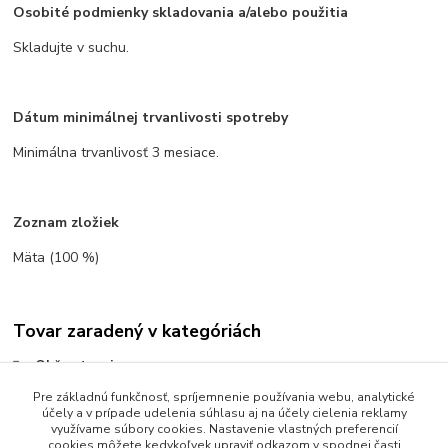
Osobité podmienky skladovania a/alebo použitia
Skladujte v suchu.
Dátum minimálnej trvanlivosti spotreby
Minimálna trvanlivosť 3 mesiace.
Zoznam zložiek
Mäta (100 %)
Tovar zaradený v kategóriách
Občerstvenie
Čaje
Pre základnú funkčnosť, spríjemnenie používania webu, analytické
účely a v prípade udelenia súhlasu aj na účely cielenia reklamy
Bylinné čaje
využívame súbory cookies. Nastavenie vlastných preferencií
cookies môžete kedykoľvek upraviť odkazom v spodnej časti