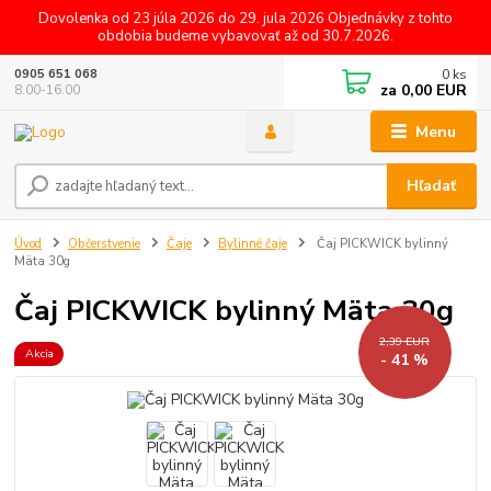
Dovolenka od 23 júla 2026 do 29. jula 2026 Objednávky z tohto
obdobia budeme vybavovať až od 30.7.2026.
0
ks
0905 651 068
za
0,00 EUR
8.00-16.00
Menu
Hľadať
Úvod
Občerstvenie
Čaje
Bylinné čaje
Čaj PICKWICK bylinný
Mäta 30g
Čaj PICKWICK bylinný Mäta 30g
2,39 EUR
Akcia
- 41 %