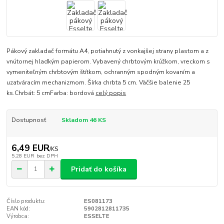
Pákový zakladač formátu A4, potiahnutý z vonkajšej strany plastom a z
vnútornej hladkým papierom. Vybavený chrbtovým krúžkom, vreckom s
vymeniteľným chrbtovým štítkom, ochranným spodným kovaním a
uzatváracím mechanizmom. Šírka chrbta 5 cm. Väčšie balenie 25
ks.Chrbát: 5 cmFarba: bordová
celý popis
Dostupnosť
Skladom 46 KS
6,49 EUR
/
KS
5,28 EUR
bez DPH
Pridať do košíka
Číslo produktu:
ES081173
EAN kód:
5902812811735
Výrobca:
ESSELTE