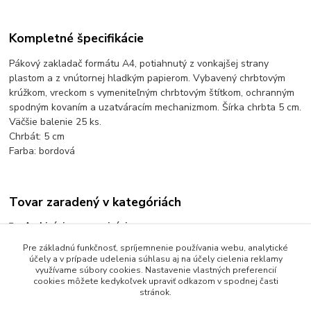
Kompletné špecifikácie
Pákový zakladač formátu A4, potiahnutý z vonkajšej strany
plastom a z vnútornej hladkým papierom. Vybavený chrbtovým
krúžkom, vreckom s vymeniteľným chrbtovým štítkom, ochranným
spodným kovaním a uzatváracím mechanizmom. Šírka chrbta 5 cm.
Väčšie balenie 25 ks.
Chrbát: 5 cm
Farba: bordová
Tovar zaradený v kategóriách
Archivácia a organizácia
Pákové zakladače
Pre základnú funkčnosť, spríjemnenie používania webu, analytické
účely a v prípade udelenia súhlasu aj na účely cielenia reklamy
Zakladače pákové poloplastové
využívame súbory cookies. Nastavenie vlastných preferencií
cookies môžete kedykoľvek upraviť odkazom v spodnej časti
stránok.