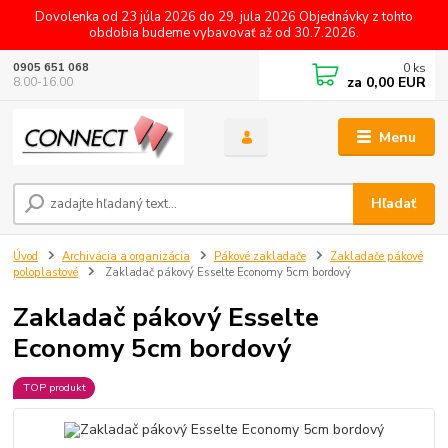
Dovolenka od 23 júla 2026 do 29. jula 2026 Objednávky z tohto
obdobia budeme vybavovať až od 30.7.2026.
0
ks
0905 651 068
za
0,00 EUR
8.00-16.00
Menu
Hľadať
Úvod
Archivácia a organizácia
Pákové zakladače
Zakladače pákové
poloplastové
Zakladač pákový Esselte Economy 5cm bordový
Zakladač pákový Esselte
Economy 5cm bordový
TOP produkt