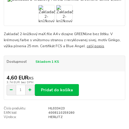
Zakladač 2-krúžkový maX.file A4 v dizajne GREENline bez štítku. V
krémovej farbe s vnútornou stranou z recyklovanej sivej, motív Ginkgo,
výška plnenia 25 mm. Certifikát FCS a Blue Angel.
celý popis
Dostupnosť
Skladom 1 KS
4,60 EUR
/
KS
3,74 EUR
bez DPH
Pridať do košíka
Číslo produktu:
HL033423
EAN kód:
4008110259260
Výrobca:
HERLITZ