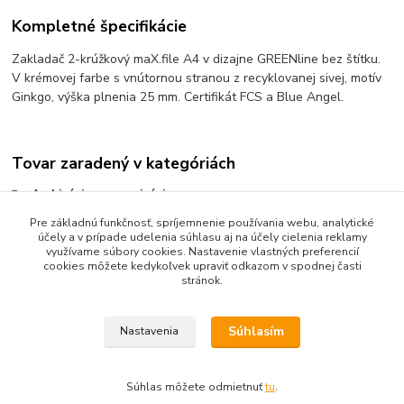
Kompletné špecifikácie
Zakladač 2-krúžkový maX.file A4 v dizajne GREENline bez štítku.
V krémovej farbe s vnútornou stranou z recyklovanej sivej, motív
Ginkgo, výška plnenia 25 mm. Certifikát FCS a Blue Angel.
Tovar zaradený v kategóriách
Archivácia a organizácia
Krúžkové zakladače
Pre základnú funkčnosť, spríjemnenie používania webu, analytické
účely a v prípade udelenia súhlasu aj na účely cielenia reklamy
Zakladače krúžkové poloplastové
využívame súbory cookies. Nastavenie vlastných preferencií
cookies môžete kedykoľvek upraviť odkazom v spodnej časti
stránok.
Súhlasím
Nastavenia
Upravit sběr cookies.
Súhlas môžete odmietnuť
tu
.
Vytvorené na
Eshop-rychlo.sk