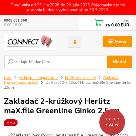
Dovolenka od 23 júla 2026 do 29. jula 2026 Objednávky z tohto
obdobia budeme vybavovať až od 30.7.2026.
0
ks
0905 651 068
za
0,00 EUR
8.00-16.00
Menu
Hľadať
Úvod
Archivácia a organizácia
Krúžkové zakladače
Zakladače
krúžkové poloplastové
Zakladač 2-krúžkový Herlitz maX.file Greenline Ginko
2,5cm
Zakladač 2-krúžkový Herlitz
maX.file Greenline Ginko 2,5cm
9,50 EUR
Akcia
- 52 %