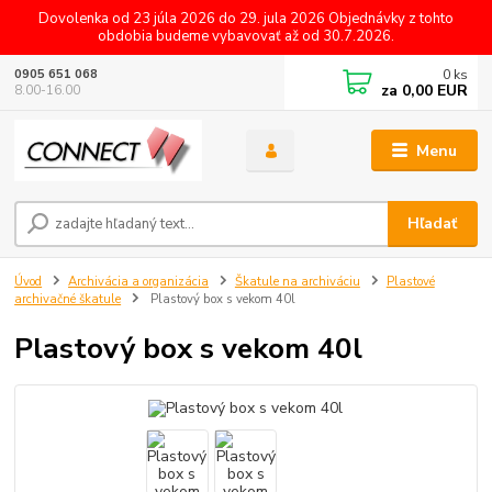
Dovolenka od 23 júla 2026 do 29. jula 2026 Objednávky z tohto
obdobia budeme vybavovať až od 30.7.2026.
0
ks
0905 651 068
za
0,00 EUR
8.00-16.00
Menu
Hľadať
Úvod
Archivácia a organizácia
Škatule na archiváciu
Plastové
archivačné škatule
Plastový box s vekom 40l
Plastový box s vekom 40l