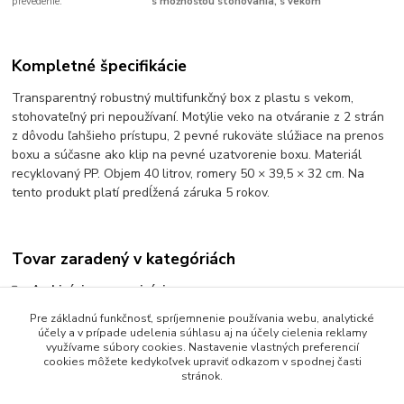
prevedenie:
s možnosťou stohovania, s vekom
Kompletné špecifikácie
Transparentný robustný multifunkčný box z plastu s vekom,
stohovateľný pri nepoužívaní. Motýlie veko na otváranie z 2 strán
z dôvodu ľahšieho prístupu, 2 pevné rukoväte slúžiace na prenos
boxu a súčasne ako klip na pevné uzatvorenie boxu. Materiál
recyklovaný PP. Objem 40 litrov, romery 50 × 39,5 × 32 cm. Na
tento produkt platí predĺžená záruka 5 rokov.
Tovar zaradený v kategóriách
Archivácia a organizácia
Pre základnú funkčnosť, spríjemnenie používania webu, analytické
Škatule na archiváciu
účely a v prípade udelenia súhlasu aj na účely cielenia reklamy
Plastové archivačné škatule
využívame súbory cookies. Nastavenie vlastných preferencií
cookies môžete kedykoľvek upraviť odkazom v spodnej časti
stránok.