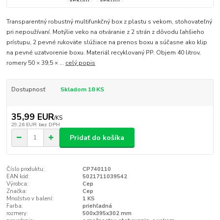
Transparentný robustný multifunkčný box z plastu s vekom, stohovateľný
pri nepoužívaní. Motýlie veko na otváranie z 2 strán z dôvodu ľahšieho
prístupu, 2 pevné rukoväte slúžiace na prenos boxu a súčasne ako klip
na pevné uzatvorenie boxu. Materiál recyklovaný PP. Objem 40 litrov,
romery 50 × 39,5 × ...
celý popis
Dostupnosť
Skladom 18 KS
35,99 EUR
/
KS
29,26 EUR
bez DPH
Pridať do košíka
Číslo produktu:
CP740110
EAN kód:
5021711039542
Výrobca:
Cep
Značka:
Cep
Množstvo v balení:
1 KS
Farba:
priehľadná
rozmery:
500x395x302 mm