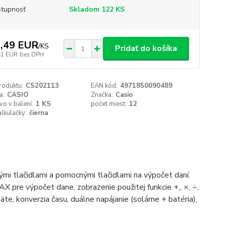
tupnosť
Skladom 122 KS
,49 EUR
/
KS
Pridať do košíka
41 EUR
bez DPH
roduktu:
CS202113
EAN kód:
4971850090489
a:
CASIO
Značka:
Casio
o v balení:
1 KS
počet miest:
12
alkulačky:
čierna
i tlačidlami a pomocnými tlačidlami na výpočet daní.
X pre výpočet dane, zobrazenie použitej funkcie +,, ×, ÷,
te, konverzia času, duálne napájanie (solárne + batéria),