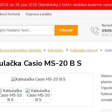
 2026 do 29. jula 2026 Objednávky z tohto obdobia budeme vybav
kový formulár
Doprava a platba
Neviet
Hľadať
0905
8.00-1
prava dokumentov, technika
Kalkulačky
Kalkulačky stolové
Kalk
ulačka Casio MS-20 B S
Stolov
plasto
Výpoče
funkci
označe