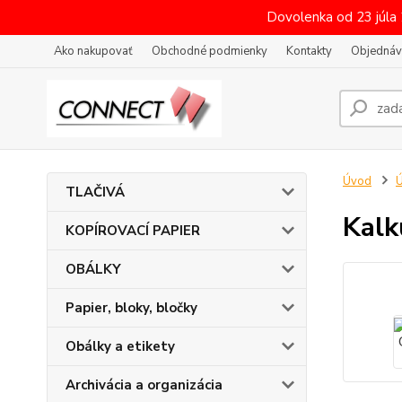
Dovolenka od 23 júla
Ako nakupovať
Obchodné podmienky
Kontakty
Objednáv
Úvod
Ú
TLAČIVÁ
Kalk
KOPÍROVACÍ PAPIER
OBÁLKY
Papier, bloky, bločky
Obálky a etikety
Archivácia a organizácia