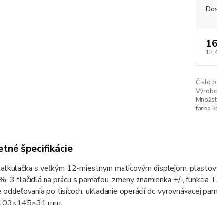
Dos
16
13,
Číslo p
Výrobc
Množstv
farba k
tné špecifikácie
alkulačka s veľkým 12-miestnym maticovým displejom, plastovým
, 3 tlačidlá na prácu s pamäťou, zmeny znamienka +/-, funkcia TA
 oddeľovania po tisícoch, ukladanie operácií do vyrovnávacej pamä
 103×145×31 mm.