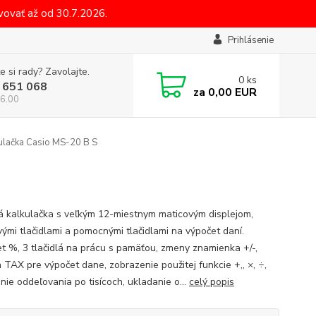
ovať až od 30.7.2026.
Prihlásenie
e si rady? Zavolajte.
0
ks
 651 068
za
0,00 EUR
6.00
ulačka Casio MS-20 B S
á kalkulačka s veľkým 12-miestnym maticovým displejom,
vými tlačidlami a pomocnými tlačidlami na výpočet daní.
t %, 3 tlačidlá na prácu s pamäťou, zmeny znamienka +/-,
a TAX pre výpočet dane, zobrazenie použitej funkcie +,, ×, ÷,
nie oddeľovania po tisícoch, ukladanie o...
celý popis