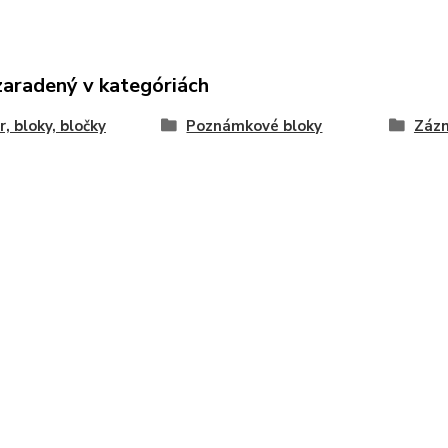
zaradený v kategóriách
r, bloky, bločky
Poznámkové bloky
Zázn