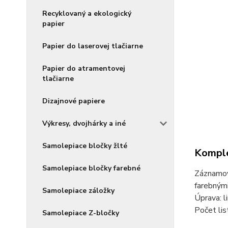
Recyklovaný a ekologický
papier
Papier do laserovej tlačiarne
Papier do atramentovej
tlačiarne
Dizajnové papiere
Výkresy, dvojhárky a iné
Samolepiace bločky žlté
Komple
Samolepiace bločky farebné
Záznamov
farebnými
Samolepiace záložky
Úprava: l
Počet lis
Samolepiace Z-bločky