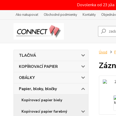
Dovolenka od 23 júla
Ako nakupovať
Obchodné podmienky
Kontakty
Objednáv
Úvod
P
TLAČIVÁ
Zázn
KOPÍROVACÍ PAPIER
OBÁLKY
Papier, bloky, bločky
Kopírovací papier biely
Kopírovací papier farebný