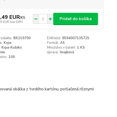
,49 EUR
/
KS
Pridať do košíka
15 EUR
bez DPH
roduktu:
BK219700
EAN kód:
8594007135725
a:
Krpa
Formát:
A5
Krpa-Kubiko
Množstvo v balení:
1 KS
mix
úprava:
linajková
istov:
100
vaná obálka z tvrdého kartónu, potlačená rôznymi