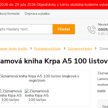
 2026 do 29. jula 2026 Objednávky z tohto obdobia budeme vybav
kový formulár
Doprava a platba
Neviet
Hľadať
0905
8.00-1
apier, bloky, bločky
Poznámkové bloky
Záznamové knihy
Záznam
amová kniha Krpa A5 100 listov 
Záznam
Lamino
motívm
popis
Dos