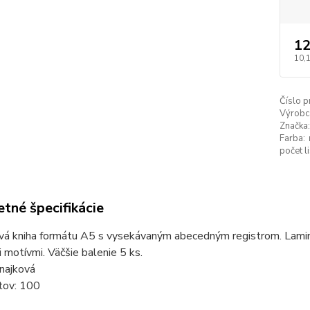
12
10,
Číslo p
Výrobc
Značka:
Farba:
počet l
tné špecifikácie
á kniha formátu A5 s vysekávaným abecedným registrom. Lamino
 motívmi. Väčšie balenie 5 ks.
inajková
tov: 100