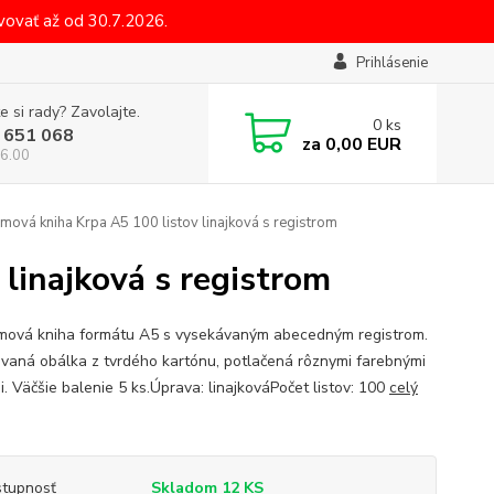
ovať až od 30.7.2026.
Prihlásenie
e si rady? Zavolajte.
0
ks
 651 068
za
0,00 EUR
6.00
ová kniha Krpa A5 100 listov linajková s registrom
linajková s registrom
ová kniha formátu A5 s vysekávaným abecedným registrom.
vaná obálka z tvrdého kartónu, potlačená rôznymi farebnými
i. Väčšie balenie 5 ks.Úprava: linajkováPočet listov: 100
celý
tupnosť
Skladom 12 KS