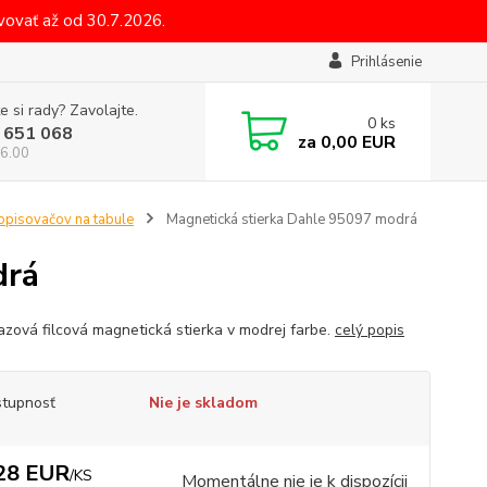
ovať až od 30.7.2026.
Prihlásenie
e si rady? Zavolajte.
0
ks
 651 068
za
0,00 EUR
6.00
popisovačov na tabule
Magnetická stierka Dahle 95097 modrá
drá
azová filcová magnetická stierka v modrej farbe.
celý popis
tupnosť
Nie je skladom
28 EUR
/
KS
Momentálne nie je k dispozícii