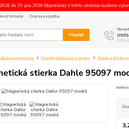
 2026 do 29. jula 2026 Objednávky z tohto obdobia budeme vybav
kový formulár
Doprava a platba
Neviet
Hľadať
0905
8.00-1
abule a prezentácia
Doplnky k tabuliam a stojany
Stierky a držiaky 
etická stierka Dahle 95097 mo
Jednor
Dos
3,