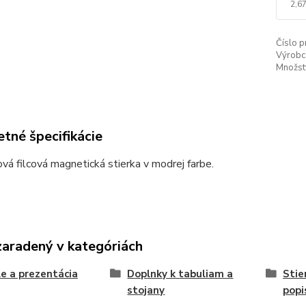
2,6
Číslo p
Výrobc
Množstv
tné špecifikácie
vá filcová magnetická stierka v modrej farbe.
zaradený v kategóriách
e a prezentácia
Doplnky k tabuliam a
Stie
stojany
popi