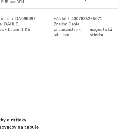
7 EUR
bez DPH
roduktu:
DA095097
EAN kód:
4007885255071
a:
DAHLE
Značka:
Dahle
o v balení:
1 KS
príslušenstvo k
magnetická
tabuliam:
stierka
rky a držiaky
sovačov na tabule