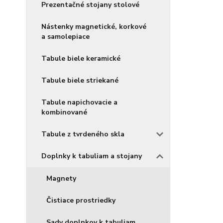
Prezentačné stojany stolové
Nástenky magnetické, korkové
a samolepiace
Tabule biele keramické
Tabule biele striekané
Tabule napichovacie a
kombinované
Tabule z tvrdeného skla
Doplnky k tabuliam a stojany
Magnety
Čistiace prostriedky
Sady doplnkov k tabuliam