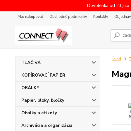
Dovolenka od 23 júla
Ako nakupovať
Obchodné podmienky
Kontakty
Objednáv
Úvod
T
TLAČIVÁ
Magn
KOPÍROVACÍ PAPIER
OBÁLKY
Papier, bloky, bločky
Obálky a etikety
Archivácia a organizácia