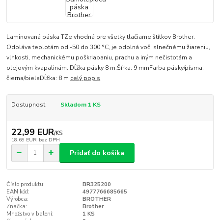
Laminovaná páska TZe vhodná pre všetky tlačiarne štítkov Brother.
Odoláva teplotám od -50 do 300 °C, je odolná voči slnečnému žiareniu,
vlhkosti, mechanickému poškriabaniu, prachu a iným nečistotám a
olejovým kvapalinám. Dĺžka pásky 8 m.Šírka: 9 mmFarba pásky/písma:
čierna/bielaDĺžka: 8 m
celý popis
Dostupnosť
Skladom 1 KS
22,99 EUR
/
KS
18,69 EUR
bez DPH
Pridať do košíka
Číslo produktu:
BR325200
EAN kód:
4977766685665
Výrobca:
BROTHER
Značka:
Brother
Množstvo v balení:
1 KS