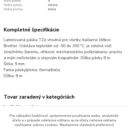
šírka pásky:
9
farba pásky:
čierna
farba písma:
biela
Kompletné špecifikácie
Laminovaná páska TZe vhodná pre všetky tlačiarne štítkov
Brother. Odoláva teplotám od -50 do 300 °C, je odolná voči
slnečnému žiareniu, vlhkosti, mechanickému poškriabaniu, prachu
a iným nečistotám a olejovým kvapalinám. Dĺžka pásky 8 m.
Šírka: 9 mm
Farba pásky/písma: čierna/biela
Dĺžka: 8 m
Tovar zaradený v kategóriách
Obálky a etikety
Pre základnú funkčnosť, spríjemnenie používania webu, analytické
Etiketovací systém Brother
účely a v prípade udelenia súhlasu aj na účely cielenia reklamy
kazetové pásky Brother
využívame súbory cookies. Nastavenie vlastných preferencií