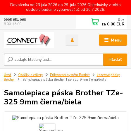
Dovolenka od 23 júla 2026 do 29. jula 2026 Objednávky z tohto
obdobia budeme vybavovať až od 30.7.2026.
0
ks
0905 651 068
za
0,00 EUR
8.00-16.00
Menu
Hľadať
Úvod
Obálky a etikety
Etiketovací systém Brother
kazetové pásky
Brother
Samolepiaca páska Brother TZe-325 9mm čierna/biela
Samolepiaca páska Brother TZe-
325 9mm čierna/biela