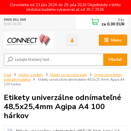
Dovolenka od 23 júla 2026 do 29. jula 2026 Objednávky z tohto
obdobia budeme vybavovať až od 30.7.2026.
0
ks
0905 651 068
za
0,00 EUR
8.00-16.00
Menu
Hľadať
Úvod
Obálky a etikety
Etikety univerzálne biele
Univerzálne etikety
biele odnímateľné
Etikety univerzálne odnímateľné 48,5x25,4mm Agipa A4
100 hárkov
Etikety univerzálne odnímateľné
48,5x25,4mm Agipa A4 100
hárkov