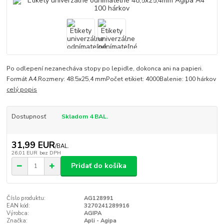
Po odlepení nezanecháva stopy po lepidle, dokonca ani na papieri.
Formát A4.Rozmery: 48.5x25,4 mmPočet etikiet: 4000Balenie: 100 hárkov
celý popis
Dostupnosť
Skladom 4 BAL.
31,99 EUR
/
BAL.
26,01 EUR
bez DPH
Pridať do košíka
Číslo produktu:
AG128991
EAN kód:
3270241289916
Výrobca:
AGIPA
Značka:
Apli - Agipa