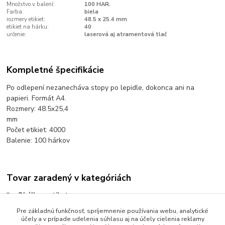
Množstvo v balení:
100 HAR.
Farba:
biela
rozmery etikiet:
48.5 x 25.4 mm
etikiet na hárku:
40
určenie:
laserová aj atramentová tlač
Kompletné špecifikácie
Po odlepení nezanecháva stopy po lepidle, dokonca ani na
papieri. Formát A4.
Rozmery: 48.5x25,4
mm
Počet etikiet: 4000
Balenie: 100 hárkov
Tovar zaradený v kategóriách
Obálky a etikety
Etikety univerzálne biele
Pre základnú funkčnosť, spríjemnenie používania webu, analytické
účely a v prípade udelenia súhlasu aj na účely cielenia reklamy