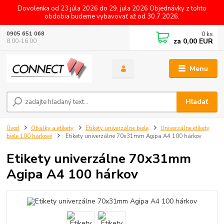
Dovolenka od 23 júla 2026 do 29. jula 2026 Objednávky z tohto
obdobia budeme vybavovať až od 30.7.2026.
0
ks
0905 651 068
za
0,00 EUR
8.00-16.00
Menu
Hľadať
Úvod
Obálky a etikety
Etikety univerzálne biele
Univerzálne etikety
biele 100 hárkové
Etikety univerzálne 70x31mm Agipa A4 100 hárkov
Etikety univerzálne 70x31mm
Agipa A4 100 hárkov