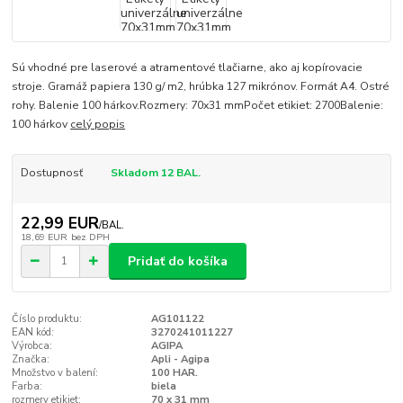
Sú vhodné pre laserové a atramentové tlačiarne, ako aj kopírovacie
stroje. Gramáž papiera 130 g/ m2, hrúbka 127 mikrónov. Formát A4. Ostré
rohy. Balenie 100 hárkov.Rozmery: 70x31 mmPočet etikiet: 2700Balenie:
100 hárkov
celý popis
Dostupnosť
Skladom 12 BAL.
22,99 EUR
/
BAL.
18,69 EUR
bez DPH
Pridať do košíka
Číslo produktu:
AG101122
EAN kód:
3270241011227
Výrobca:
AGIPA
Značka:
Apli - Agipa
Množstvo v balení:
100 HAR.
Farba:
biela
rozmery etikiet:
70 x 31 mm