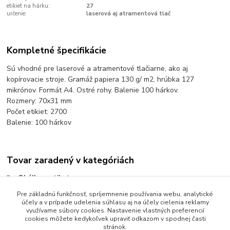
etikiet na hárku:
27
určenie:
laserová aj atramentová tlač
Kompletné špecifikácie
Sú vhodné pre laserové a atramentové tlačiarne, ako aj
kopírovacie stroje. Gramáž papiera 130 g/ m2, hrúbka 127
mikrónov. Formát A4. Ostré rohy. Balenie 100 hárkov.
Rozmery: 70x31 mm
Počet etikiet: 2700
Balenie: 100 hárkov
Tovar zaradený v kategóriách
Obálky a etikety
Pre základnú funkčnosť, spríjemnenie používania webu, analytické
Etikety univerzálne biele
účely a v prípade udelenia súhlasu aj na účely cielenia reklamy
Univerzálne etikety biele 100 hárkové
využívame súbory cookies. Nastavenie vlastných preferencií
cookies môžete kedykoľvek upraviť odkazom v spodnej časti
stránok.