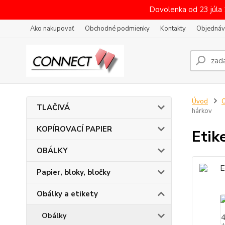
Dovolenka od 23 júla
Ako nakupovať
Obchodné podmienky
Kontakty
Objednáv
Úvod
O
TLAČIVÁ
hárkov
KOPÍROVACÍ PAPIER
Etik
OBÁLKY
Papier, bloky, bločky
Obálky a etikety
Obálky