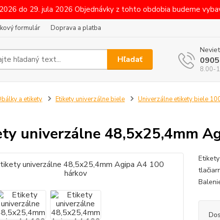
 2026 do 29. jula 2026 Objednávky z tohto obdobia budeme vybav
kový formulár
Doprava a platba
Neviet
Hľadať
0905
8.00-1
bálky a etikety
Etikety univerzálne biele
Univerzálne etikety biele 10
ety univerzálne 48,5x25,4mm A
Etiket
tlačiar
Baleni
Dos