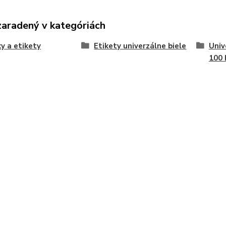
zaradený v kategóriách
y a etikety
Etikety univerzálne biele
Univ
100 