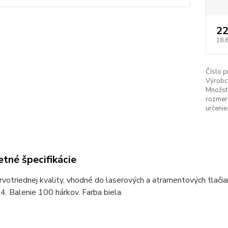
22
18,
Číslo p
Výrobc
Množstv
rozmery
určenie
tné špecifikácie
rvotriednej kvality, vhodné do laserových a atramentových tlačiarní
. Balenie 100 hárkov. Farba biela.