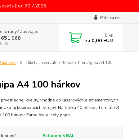
ovať až od 30.7.2026.
Prihlásenie
e si rady? Zavolajte.
0
ks
 651 068
za
0,00 EUR
6.00
0 hárkové
Etikety univerzálne 48,5x25,4mm Agipa A4 100
gipa A4 100 hárkov
y prvotriednej kvality, vhodné do laserových a atramentových
ní, ako aj kopírovacích strojov. Na hárku 40 etilkiet. Formát A4.
e 100 hárkov. Farba biela.
celý popis
tupnosť
Skladom 5 BAL.