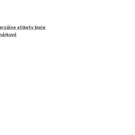
erzálne etikety biele
hárkové