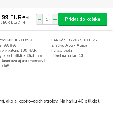
,99 EUR
/
BAL.
Pridať do košíka
69 EUR
bez DPH
roduktu:
AG118991
EAN kód:
3270241011142
a:
AGIPA
Značka:
Apli - Agipa
o v balení:
100 HAR.
Farba:
biela
 etikiet:
48,5 x 25,4 mm
etikiet na hárku:
40
:
laserová aj atramentová
tlač
, ako aj kopírovacích strojov. Na hárku 40 etilkiet.