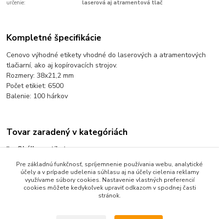
určenie:
laserová aj atramentová tlač
Kompletné špecifikácie
Cenovo výhodné etikety vhodné do laserových a atramentových
tlačiarní, ako aj kopírovacích strojov.
Rozmery: 38x21,2 mm
Počet etikiet: 6500
Balenie: 100 hárkov
Tovar zaradený v kategóriách
Obálky a etikety
Pre základnú funkčnosť, spríjemnenie používania webu, analytické
Etikety univerzálne biele
účely a v prípade udelenia súhlasu aj na účely cielenia reklamy
Univerzálne etikety biele 100 hárkové
využívame súbory cookies. Nastavenie vlastných preferencií
cookies môžete kedykoľvek upraviť odkazom v spodnej časti
stránok.