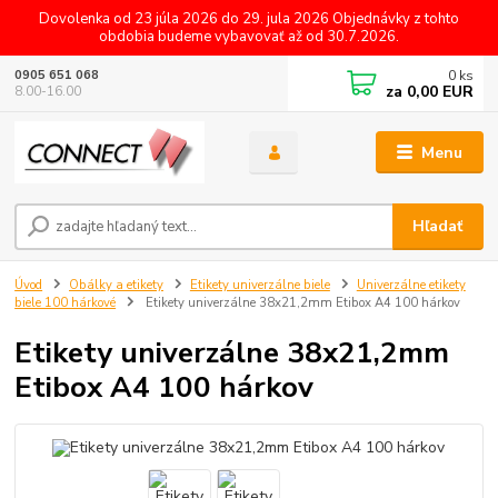
Dovolenka od 23 júla 2026 do 29. jula 2026 Objednávky z tohto
obdobia budeme vybavovať až od 30.7.2026.
0
ks
0905 651 068
za
0,00 EUR
8.00-16.00
Menu
Hľadať
Úvod
Obálky a etikety
Etikety univerzálne biele
Univerzálne etikety
biele 100 hárkové
Etikety univerzálne 38x21,2mm Etibox A4 100 hárkov
Etikety univerzálne 38x21,2mm
Etibox A4 100 hárkov