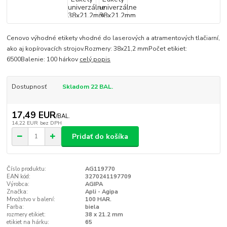
Cenovo výhodné etikety vhodné do laserových a atramentových tlačiarní,
ako aj kopírovacích strojov.Rozmery: 38x21,2 mmPočet etikiet:
6500Balenie: 100 hárkov
celý popis
Dostupnosť
Skladom 22 BAL.
17,49 EUR
/
BAL.
14,22 EUR
bez DPH
Pridať do košíka
Číslo produktu:
AG119770
EAN kód:
3270241197709
Výrobca:
AGIPA
Značka:
Apli - Agipa
Množstvo v balení:
100 HAR.
Farba:
biela
rozmery etikiet:
38 x 21.2 mm
etikiet na hárku:
65