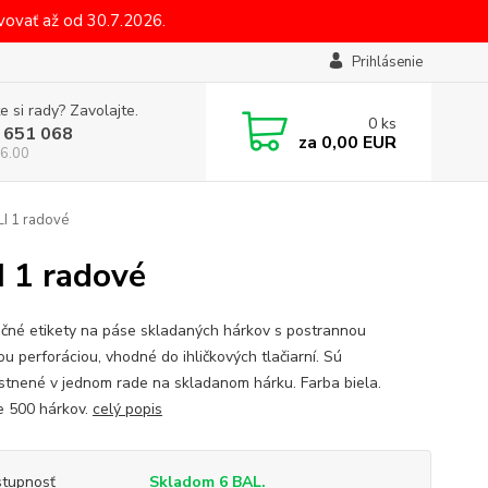
ovať až od 30.7.2026.
Prihlásenie
e si rady? Zavolajte.
0
ks
 651 068
za
0,00 EUR
6.00
I 1 radové
 1 radové
čné etikety na páse skladaných hárkov s postrannou
u perforáciou, vhodné do ihličkových tlačiarní. Sú
stnené v jednom rade na skladanom hárku. Farba biela.
e 500 hárkov.
celý popis
tupnosť
Skladom 6 BAL.