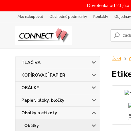
Dovolenka od 23 júla
Ako nakupovať
Obchodné podmienky
Kontakty
Objednáv
Úvod
O
TLAČIVÁ
Etik
KOPÍROVACÍ PAPIER
OBÁLKY
Papier, bloky, bločky
Obálky a etikety
Obálky