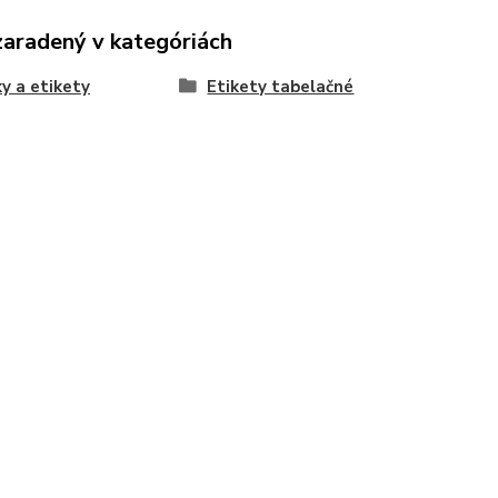
zaradený v kategóriách
y a etikety
Etikety tabelačné