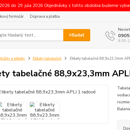
 2026 do 29. jula 2026 Objednávky z tohto obdobia budeme vybav
kový formulár
Doprava a platba
Neviet
Hľadať
0905
8.00-1
bálky a etikety
Etikety tabelačné
Etikety tabelačné 88,9x23,3mm APL
ety tabelačné 88,9x23,3mm APLI
Tabela
vodiaco
rozmie
Baleni
Dos