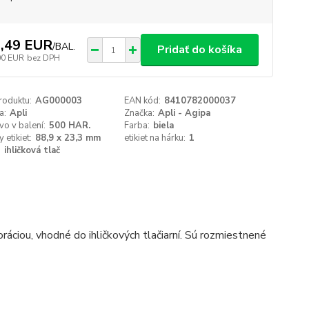
,49 EUR
/
BAL.
Pridať do košíka
00 EUR
bez DPH
roduktu:
AG000003
EAN kód:
8410782000037
a:
Apli
Značka:
Apli - Agipa
o v balení:
500 HAR.
Farba:
biela
 etikiet:
88,9 x 23,3 mm
etikiet na hárku:
1
:
ihličková tlač
áciou, vhodné do ihličkových tlačiarní. Sú rozmiestnené