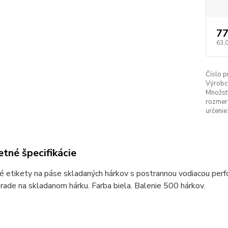
77
63,
Číslo p
Výrobc
Množstv
rozmery
určenie
tné špecifikácie
 etikety na páse skladaných hárkov s postrannou vodiacou perfor
rade na skladanom hárku. Farba biela. Balenie 500 hárkov.