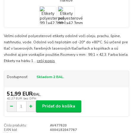
Veľmi odolné polyesterové etikety odolné voči oleju, prachu, špine,
natrhnutiu, vode. Odolné voči teplotám od -20° do +80°C. Sú určené pre
tlač v laserových, farebných laserových tlačiarňach a kopírkach a sú
vhodné aj pre vonkajšie použitie.Rozmery v mm : 99,1 × 42,3. Farba biela.
Etikety na hárku 1...
celý popis
Dostupnosť
Skladom 2 BAL.
51,99 EUR
/
BAL.
42,27 EUR
bez DPH
Pridať do košíka
Číslo produktu:
AV477620
EAN kód:
4004182047767