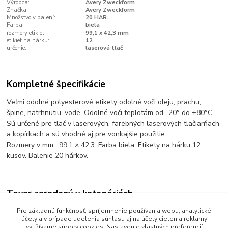
Výrobca:
Avery Zweckform
Značka:
Avery Zweckform
Množstvo v balení:
20 HAR.
Farba:
biela
rozmery etikiet:
99,1 x 42,3 mm
etikiet na hárku:
12
určenie:
laserová tlač
Kompletné špecifikácie
Veľmi odolné polyesterové etikety odolné voči oleju, prachu,
špine, natrhnutiu, vode. Odolné voči teplotám od -20° do +80°C.
Sú určené pre tlač v laserových, farebných laserových tlačiarňach
a kopírkach a sú vhodné aj pre vonkajšie použitie.
Rozmery v mm : 99,1 × 42,3. Farba biela. Etikety na hárku 12
kusov. Balenie 20 hárkov.
Tovar zaradený v kategóriách
Obálky a etikety
Pre základnú funkčnosť, spríjemnenie používania webu, analytické
účely a v prípade udelenia súhlasu aj na účely cielenia reklamy
Etikety plastové
využívame súbory cookies. Nastavenie vlastných preferencií