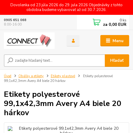
Dovolenka od 23 júla 2026 do 29. jula 2026 Objednávky z tohto
obdobia budeme vybavovať až od 30.7.2026.
0
ks
0905 651 068
za
0,00 EUR
8.00-16.00
Menu
Hľadať
Úvod
Obálky a etikety
Etikety plastové
Etikety polyesterové
99,1x42,3mm Avery A4 biele 20 hárkov
Etikety polyesterové
99,1x42,3mm Avery A4 biele 20
hárkov