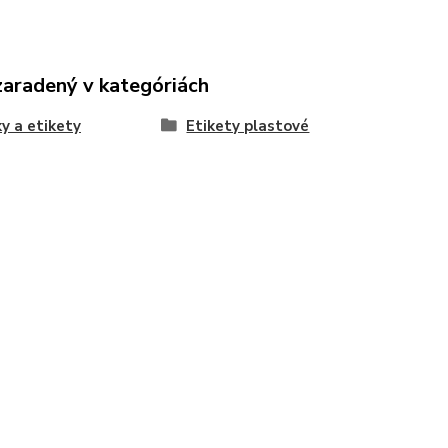
zaradený v kategóriách
y a etikety
Etikety plastové