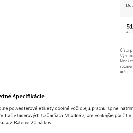
Dos
51
42,
Číslo p
Výrobc
Množstv
rozmery
určenie
tné špecifikácie
lné polyesterové etikety odolné voči oleju, prachu, špine, natr
e tlač v laserových tlačiarňach. Vhodné aj pre vonkajšie použitie
kusov. Balenie 20 hárkov.