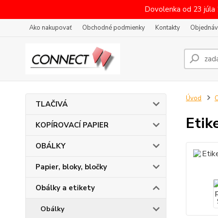
Dovolenka od 23 júla
Ako nakupovať
Obchodné podmienky
Kontakty
Objednáv
Úvod
O
TLAČIVÁ
Etik
KOPÍROVACÍ PAPIER
OBÁLKY
Papier, bloky, bločky
Obálky a etikety
Obálky