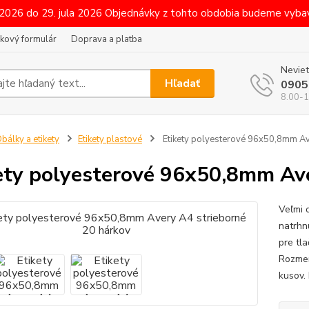
 2026 do 29. jula 2026 Objednávky z tohto obdobia budeme vybav
kový formulár
Doprava a platba
Neviet
Hľadať
0905
8.00-1
bálky a etikety
Etikety plastové
Etikety polyesterové 96x50,8mm Av
ety polyesterové 96x50,8mm Ave
Veľmi 
natrhn
pre tla
Rozmer
kusov.