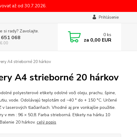
ovať až od 30.7.2026.
Prihlásenie
e si rady? Zavolajte.
0
ks
 651 068
za
0,00 EUR
6.00
ery A4 strieborné 20 hárkov
ry A4 strieborné 20 hárkov
odolné polyesterové etikety odolné voči oleju, prachu, špine,
utiu, vode. Odolávajú teplotám od −40 ° do + 150 °C. Určené
č v laserových tlačiarňach. Vhodné aj pre vonkajšie použitie.
y v mm : 96 × 50,8. Farba strieborná. Etikety na hárku 10
 Balenie 20 hárkov.
celý popis