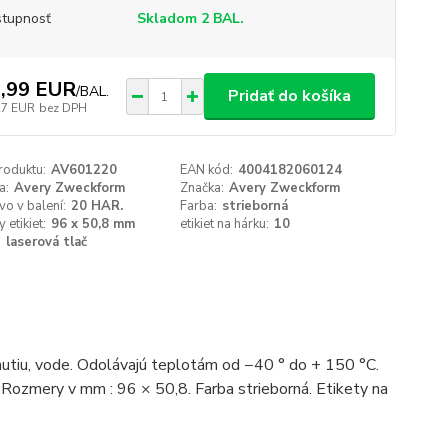
tupnosť
Skladom 2 BAL.
,99 EUR
/
BAL.
Pridať do košíka
27 EUR
bez DPH
roduktu:
AV601220
EAN kód:
4004182060124
a:
Avery Zweckform
Značka:
Avery Zweckform
o v balení:
20 HAR.
Farba:
strieborná
 etikiet:
96 x 50,8 mm
etikiet na hárku:
10
:
laserová tlač
hnutiu, vode. Odolávajú teplotám od −40 ° do + 150 °C.
. Rozmery v mm : 96 × 50,8. Farba strieborná. Etikety na