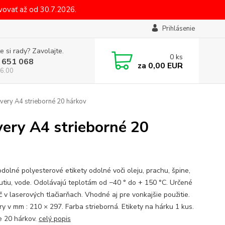
ovať až od 30.7.2026.
Prihlásenie
e si rady? Zavolajte.
0
ks
 651 068
za
0,00 EUR
6.00
ery A4 strieborné 20 hárkov
ery A4 strieborné 20
odolné polyesterové etikety odolné voči oleju, prachu, špine,
utiu, vode. Odolávajú teplotám od −40 ° do + 150 °C. Určené
č v laserových tlačiarňach. Vhodné aj pre vonkajšie použitie.
y v mm : 210 × 297. Farba strieborná. Etikety na hárku 1 kus.
e 20 hárkov.
celý popis