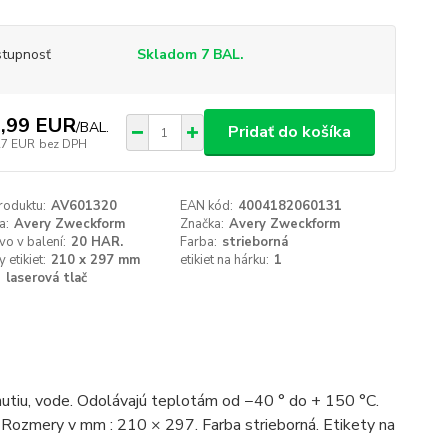
tupnosť
Skladom 7 BAL.
,99 EUR
/
BAL.
Pridať do košíka
27 EUR
bez DPH
roduktu:
AV601320
EAN kód:
4004182060131
a:
Avery Zweckform
Značka:
Avery Zweckform
o v balení:
20 HAR.
Farba:
strieborná
 etikiet:
210 x 297 mm
etikiet na hárku:
1
:
laserová tlač
hnutiu, vode. Odolávajú teplotám od −40 ° do + 150 °C.
e. Rozmery v mm : 210 × 297. Farba strieborná. Etikety na