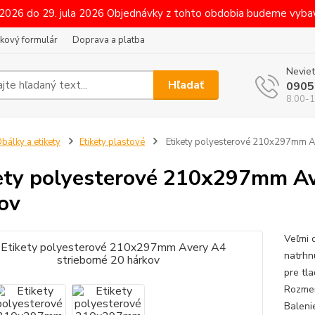
 2026 do 29. jula 2026 Objednávky z tohto obdobia budeme vybav
kový formulár
Doprava a platba
Neviet
Hľadať
0905
8.00-1
bálky a etikety
Etikety plastové
Etikety polyesterové 210x297mm Av
ety polyesterové 210x297mm Av
ov
Veľmi 
natrhn
pre tla
Rozmer
Baleni