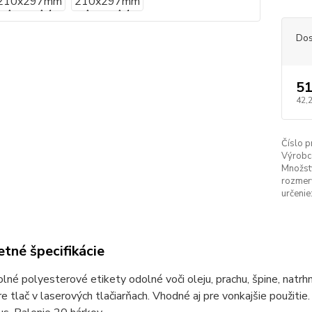
Dos
51
42,
Číslo p
Výrobc
Množstv
rozmery
určenie
tné špecifikácie
lné polyesterové etikety odolné voči oleju, prachu, špine, natr
e tlač v laserových tlačiarňach. Vhodné aj pre vonkajšie použiti