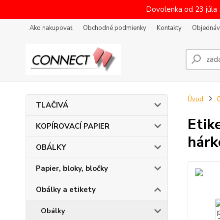
Dovolenka od 23 júla
Ako nakupovať
Obchodné podmienky
Kontakty
Objednáv
Úvod
O
TLAČIVÁ
Etik
KOPÍROVACÍ PAPIER
hárk
OBÁLKY
Papier, bloky, bločky
Obálky a etikety
Obálky