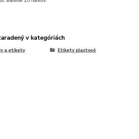
us. Balenie 20 hárkov.
zaradený v kategóriách
y a etikety
Etikety plastové