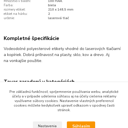
Množstvo v balení:
100 HAR.
Farba:
biela
rozmery etikiet:
210 x 148,5 mm
etikiet na hárku:
2
určenie:
laserová tlač
Kompletné špecifikácie
Vodeodolné polyesterové etikety vhodné do laserových tlačiarní
a kopíriek. Dobrá priľnavosť na plasty, sklo, kov a drevo. Aj
na vonkajšie použitie.
Tovar zaradený v kategóriách
Obálky a etikety
Pre základnú funkčnosť, spríjemnenie používania webu, analytické
účely a v prípade udelenia súhlasu aj na účely cielenia reklamy
Etikety plastové
využívame súbory cookies. Nastavenie vlastných preferencií
cookies môžete kedykoľvek upraviť odkazom v spodnej časti
stránok.
Súhlasím
Nastavenia