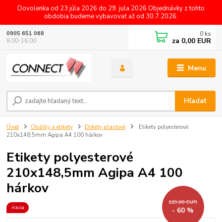
Dovolenka od 23 júla 2026 do 29. jula 2026 Objednávky z tohto
obdobia budeme vybavovať až od 30.7.2026.
0
ks
0905 651 068
za
0,00 EUR
8.00-16.00
Menu
Hľadať
Úvod
Obálky a etikety
Etikety plastové
Etikety polyesterové
210x148,5mm Agipa A4 100 hárkov
Etikety polyesterové
210x148,5mm Agipa A4 100
hárkov
129,00 EUR
Akcia
- 60 %