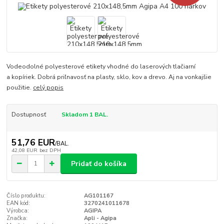
Vodeodolné polyesterové etikety vhodné do laserových tlačiarní
a kopíriek. Dobrá priľnavosť na plasty, sklo, kov a drevo. Aj na vonkajšie
použitie.
celý popis
Dostupnosť
Skladom 1 BAL.
51,76 EUR
/
BAL.
42,08 EUR
bez DPH
Pridať do košíka
Číslo produktu:
AG101167
EAN kód:
3270241011678
Výrobca:
AGIPA
Značka:
Apli - Agipa