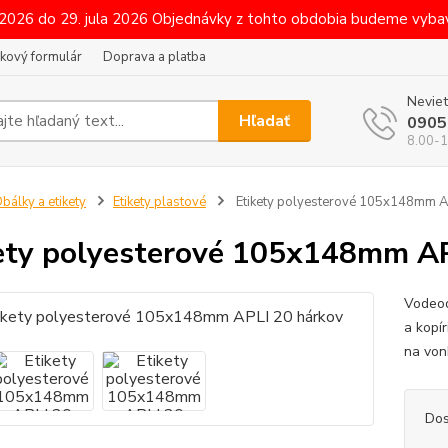
 2026 do 29. jula 2026 Objednávky z tohto obdobia budeme vybav
kový formulár
Doprava a platba
Neviet
Hľadať
0905
8.00-1
bálky a etikety
Etikety plastové
Etikety polyesterové 105x148mm A
ety polyesterové 105x148mm AP
Vodeod
a kopír
na von
Dos