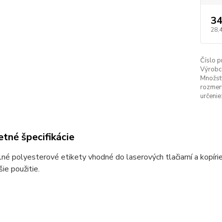
34
28,
Číslo p
Výrobc
Množstv
rozmery
určenie
tné špecifikácie
é polyesterové etikety vhodné do laserových tlačiarní a kopíriek
šie použitie.