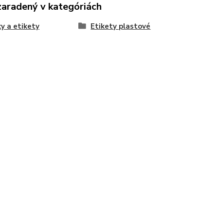
zaradený v kategóriách
y a etikety
Etikety plastové