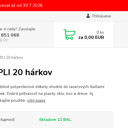
ovať až od 30.7.2026.
Prihlásenie
e si rady? Zavolajte.
0
ks
 651 068
za
0,00 EUR
6.00
PLI 20 hárkov
LI 20 hárkov
olné polyesterové etikety vhodné do laserových tlačiarní
iek. Dobrá priľnavosť na plasty, sklo, kov a drevo. Aj
kajšie použitie.
celý popis
tupnosť
Skladom 12 BAL.