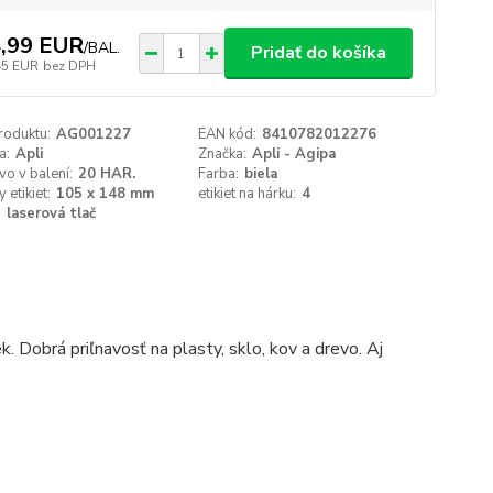
,99 EUR
/
BAL.
Pridať do košíka
45 EUR
bez DPH
roduktu:
AG001227
EAN kód:
8410782012276
a:
Apli
Značka:
Apli - Agipa
o v balení:
20 HAR.
Farba:
biela
 etikiet:
105 x 148 mm
etikiet na hárku:
4
:
laserová tlač
. Dobrá priľnavosť na plasty, sklo, kov a drevo. Aj