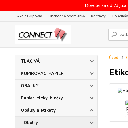
Dovolenka od 23 júla
Ako nakupovať
Obchodné podmienky
Kontakty
Objednáv
Úvod
O
TLAČIVÁ
Etik
KOPÍROVACÍ PAPIER
OBÁLKY
Papier, bloky, bločky
Obálky a etikety
Obálky