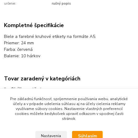
určenie:
ručný popis
Kompletné špecifikácie
Biele a farebné kruhové etikety na formáte A5.
Priemer: 24 mm
Farba: červená
Balenie: 10 hárkov
Tovar zaradený v kategóriách
Obálky a etikety
Etikety označovacie kruhové
Pre základnú funkčnosť, spríjemnenie používania webu, analytické
účely a v prípade udelenia súhlasu aj na účely cielenia reklamy
Farebné kruhové etikety
využívame súbory cookies. Nastavenie vlastných preferencií
cookies môžete kedykoľvek upraviť odkazom v spodnej časti
stránok.
Súhlasím
Nastavenia