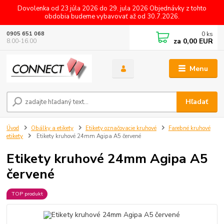
Dovolenka od 23 júla 2026 do 29. jula 2026 Objednávky z tohto
obdobia budeme vybavovať až od 30.7.2026.
0
ks
0905 651 068
za
0,00 EUR
8.00-16.00
Menu
Hľadať
Úvod
Obálky a etikety
Etikety označovacie kruhové
Farebné kruhové
etikety
Etikety kruhové 24mm Agipa A5 červené
Etikety kruhové 24mm Agipa A5
červené
TOP produkt