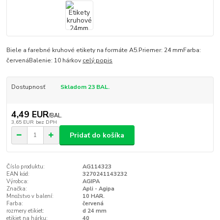
Biele a farebné kruhové etikety na formáte A5.Priemer: 24 mmFarba:
červenáBalenie: 10 hárkov
celý popis
Dostupnosť
Skladom 23 BAL.
4,49 EUR
/
BAL.
3,65 EUR
bez DPH
Pridať do košíka
Číslo produktu:
AG114323
EAN kód:
3270241143232
Výrobca:
AGIPA
Značka:
Apli - Agipa
Množstvo v balení:
10 HAR.
Farba:
červená
rozmery etikiet:
d 24 mm
etikiet na hárku:
40