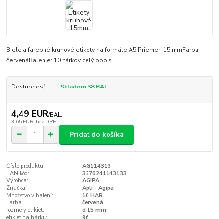
Biele a farebné kruhové etikety na formáte A5.Priemer: 15 mmFarba:
červenáBalenie: 10 hárkov
celý popis
Dostupnosť
Skladom 38 BAL.
4,49 EUR
/
BAL.
3,65 EUR
bez DPH
Pridať do košíka
Číslo produktu:
AG114313
EAN kód:
3270241143133
Výrobca:
AGIPA
Značka:
Apli - Agipa
Množstvo v balení:
10 HAR.
Farba:
červená
rozmery etikiet:
d 15 mm
etikiet na hárku:
96