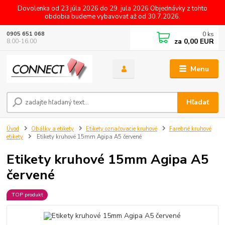
Dovolenka od 23 júla 2026 do 29. jula 2026 Objednávky z tohto
obdobia budeme vybavovať až od 30.7.2026.
0
ks
0905 651 068
za
0,00 EUR
8.00-16.00
Menu
Hľadať
Úvod
Obálky a etikety
Etikety označovacie kruhové
Farebné kruhové
etikety
Etikety kruhové 15mm Agipa A5 červené
Etikety kruhové 15mm Agipa A5
červené
TOP produkt