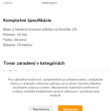
určenie:
ručný popis
Kompletné špecifikácie
Biele a farebné kruhové etikety na formáte A5.
Priemer: 15 mm
Farba: červená
Balenie: 10 hárkov
Tovar zaradený v kategóriách
Obálky a etikety
Etikety označovacie kruhové
Pre základnú funkčnosť, spríjemnenie používania webu, analytické
účely a v prípade udelenia súhlasu aj na účely cielenia reklamy
Farebné kruhové etikety
využívame súbory cookies. Nastavenie vlastných preferencií
cookies môžete kedykoľvek upraviť odkazom v spodnej časti
stránok.
Súhlasím
Nastavenia