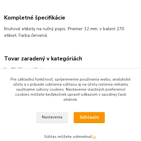
Kompletné špecifikácie
Kruhové etikety na ručný popis. Priemer 12 mm, v balení 270
etikiet. Farba červená.
Tovar zaradený v kategóriách
Obálky a etikety
Pre základnú funkčnosť, spríjemnenie používania webu, analytické
Etikety označovacie kruhové
účely a v prípade udelenia súhlasu aj na účely cielenia reklamy
Farebné kruhové etikety
využívame súbory cookies. Nastavenie vlastných preferencií
cookies môžete kedykoľvek upraviť odkazom v spodnej časti
stránok.
Súhlasím
Nastavenia
Upravit sběr cookies.
Súhlas môžete odmietnuť
tu
.