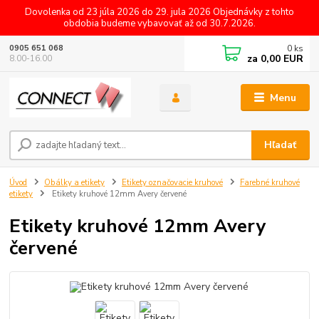
Dovolenka od 23 júla 2026 do 29. jula 2026 Objednávky z tohto
obdobia budeme vybavovať až od 30.7.2026.
0
ks
0905 651 068
za
0,00 EUR
8.00-16.00
Menu
Hľadať
Úvod
Obálky a etikety
Etikety označovacie kruhové
Farebné kruhové
etikety
Etikety kruhové 12mm Avery červené
Etikety kruhové 12mm Avery
červené