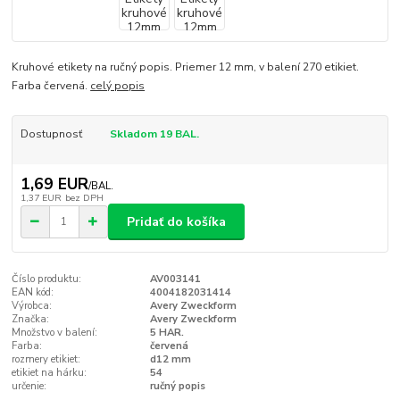
Kruhové etikety na ručný popis. Priemer 12 mm, v balení 270 etikiet.
Farba červená.
celý popis
Dostupnosť
Skladom 19 BAL.
1,69 EUR
/
BAL.
1,37 EUR
bez DPH
Pridať do košíka
Číslo produktu:
AV003141
EAN kód:
4004182031414
Výrobca:
Avery Zweckform
Značka:
Avery Zweckform
Množstvo v balení:
5 HAR.
Farba:
červená
rozmery etikiet:
d12 mm
etikiet na hárku:
54
určenie:
ručný popis