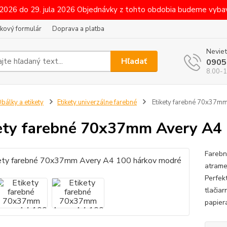
 2026 do 29. jula 2026 Objednávky z tohto obdobia budeme vybav
kový formulár
Doprava a platba
Neviet
Hľadať
0905
8.00-1
bálky a etikety
Etikety univerzálne farebné
Etikety farebné 70x37m
ety farebné 70x37mm Avery A4
Farebn
atrame
Perfek
tlačiar
papiera