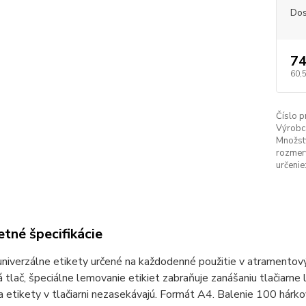
Dos
74
60,
Číslo p
Výrobc
Množstv
rozmery
určenie
tné špecifikácie
niverzálne etikety určené na každodenné použitie v atramentových
 tlač, špeciálne lemovanie etikiet zabraňuje zanášaniu tlačiarne l
a etikety v tlačiarni nezasekávajú. Formát A4. Balenie 100 hárko