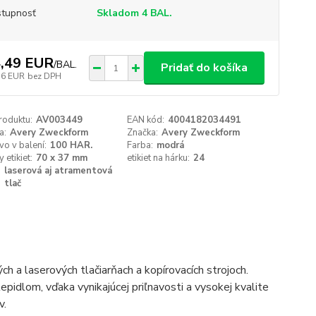
tupnosť
Skladom 4 BAL.
,49 EUR
/
BAL.
Pridať do košíka
56 EUR
bez DPH
roduktu:
AV003449
EAN kód:
4004182034491
a:
Avery Zweckform
Značka:
Avery Zweckform
o v balení:
100 HAR.
Farba:
modrá
 etikiet:
70 x 37 mm
etikiet na hárku:
24
:
laserová aj atramentová
tlač
 a laserových tlačiarňach a kopírovacích strojoch.
epidlom, vďaka vynikajúcej priľnavosti a vysokej kvalite
v.