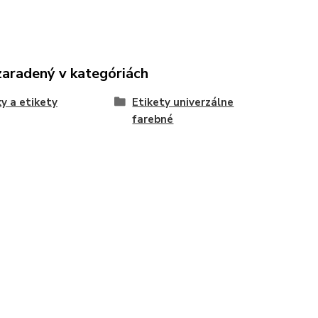
zaradený v kategóriách
y a etikety
Etikety univerzálne
farebné