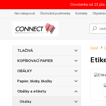
Dovolenka od 23 júla
Ako nakupovať
Obchodné podmienky
Kontakty
Objednáv
Úvod
O
TLAČIVÁ
Etik
KOPÍROVACÍ PAPIER
OBÁLKY
Papier, bloky, bločky
Obálky a etikety
Obálky