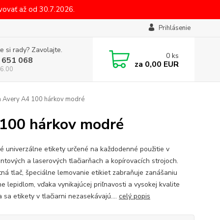
ovať až od 30.7.2026.
Prihlásenie
e si rady? Zavolajte.
0
ks
 651 068
za
0,00 EUR
6.00
m Avery A4 100 hárkov modré
 100 hárkov modré
é univerzálne etikety určené na každodenné použitie v
ntových a laserových tlačiarňach a kopírovacích strojoch.
tná tlač, špeciálne lemovanie etikiet zabraňuje zanášaniu
ne lepidlom, vďaka vynikajúcej priľnavosti a vysokej kvalite
 sa etikety v tlačiarni nezasekávajú....
celý popis