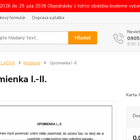
 2026 do 29. jula 2026 Objednávky z tohto obdobia budeme vybav
kový formulár
Doprava a platba
Neviet
Hľadať
0905
8.00-1
TLAČIVÁ
Knižničné
Upomienka I.-II.
ienka I.-II.
Karta A
Dos
0,