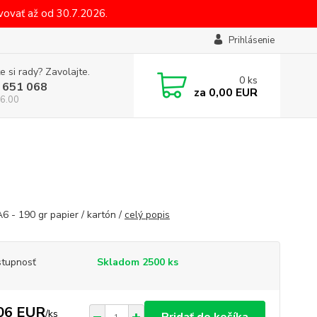
ovať až od 30.7.2026.
Prihlásenie
e si rady? Zavolajte.
0
ks
 651 068
za
0,00 EUR
6.00
6 - 190 gr papier / kartón /
celý popis
tupnosť
Skladom 2500 ks
06 EUR
/
ks