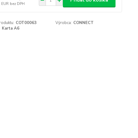
Pridať do košíka
5 EUR
bez DPH
roduktu:
COT00063
Výrobca:
CONNECT
:
Karta A6