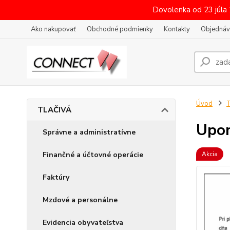
Dovolenka od 23 júla
Ako nakupovať
Obchodné podmienky
Kontakty
Objednáv
Úvod
TLAČIVÁ
Upom
Správne a administratívne
Finančné a účtovné operácie
Akcia
Faktúry
Mzdové a personálne
Evidencia obyvateľstva