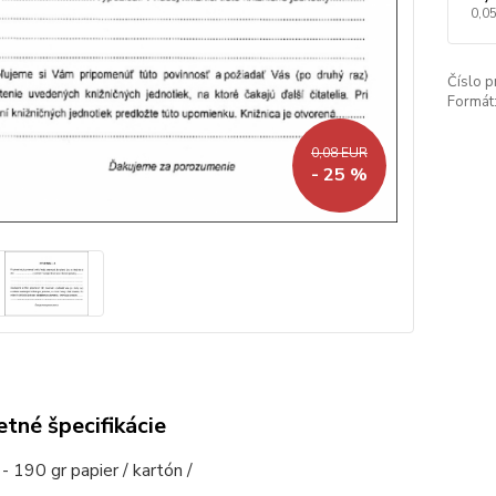
0,0
Číslo p
Formát
0,08 EUR
- 25 %
tné špecifikácie
- 190 gr papier / kartón /