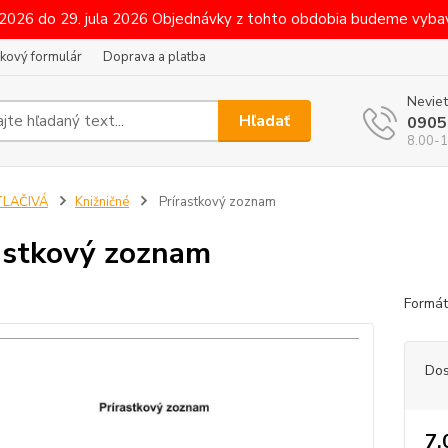
 2026 do 29. jula 2026 Objednávky z tohto obdobia budeme vybav
kový formulár
Doprava a platba
Neviet
Hľadať
0905
8.00-1
TLAČIVÁ
Knižničné
Prírastkový zoznam
astkový zoznam
Formát
Dos
7,