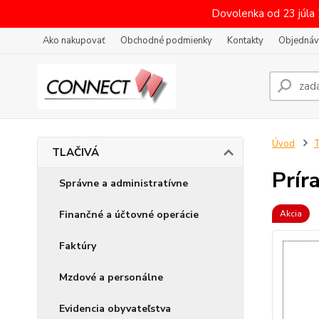
Dovolenka od 23 júla
Ako nakupovať
Obchodné podmienky
Kontakty
Objednáv
Úvod
TLAČIVÁ
Prír
Správne a administratívne
Finančné a účtovné operácie
Akcia
Faktúry
Mzdové a personálne
Evidencia obyvateľstva