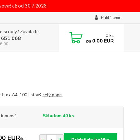
ovať až od 30.7.2026.
Prihlásenie
e si rady? Zavolajte.
0
ks
 651 068
za
0,00 EUR
6.00
: blok A4, 100 listový
celý popis
tupnosť
Skladom 40 ks
00 EUR
/
ks