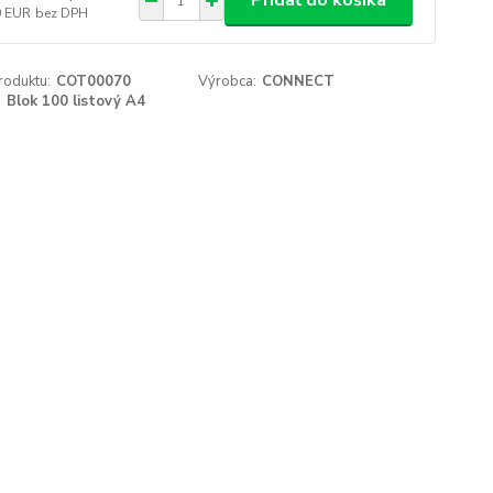
Pridať do košíka
9 EUR
bez DPH
roduktu:
COT00070
Výrobca:
CONNECT
:
Blok 100 listový A4