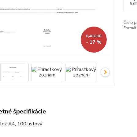
5,6
Číslo p
Formát
8,40 EUR
- 17 %
tné špecifikácie
lok A4, 100 listový