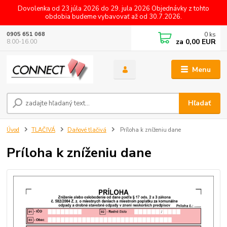
Dovolenka od 23 júla 2026 do 29. jula 2026 Objednávky z tohto
obdobia budeme vybavovať až od 30.7.2026.
0
ks
0905 651 068
za
0,00 EUR
8.00-16.00
Menu
Hľadať
Úvod
TLAČIVÁ
Daňové tlačivá
Príloha k zníženiu dane
Príloha k zníženiu dane