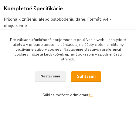
Kompletné špecifikácie
Príloha k zníženiu alebo oslobodeniu dane. Formát: A4 -
obojstranné
Pre základnú funkčnosť, spríjemnenie používania webu, analytické
účely a v prípade udelenia súhlasu aj na účely cielenia reklamy
Pôvod tovaru
využívame súbory cookies. Nastavenie vlastných preferencií
cookies môžete kedykoľvek upraviť odkazom v spodnej časti
stránok.
Tovar zaradený v kategóriách
TLAČIVÁ
Súhlasím
Nastavenia
Daňové tlačivá
Súhlas môžete odmietnuť
tu
.
Upravit sběr cookies.
Vytvorené na
Eshop-rychlo.sk