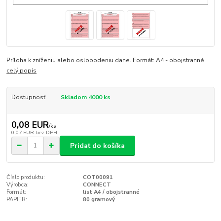
Príloha k zníženiu alebo oslobodeniu dane. Formát: A4 - obojstranné
celý popis
Dostupnosť
Skladom 4000 ks
0,08 EUR
/
ks
0,07 EUR
bez DPH
Pridať do košíka
Číslo produktu:
COT00091
Výrobca:
CONNECT
Formát:
list A4 / obojstranné
PAPIER:
80 gramový