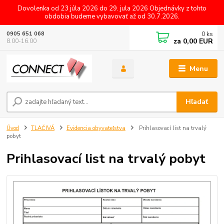
Dovolenka od 23 júla 2026 do 29. jula 2026 Objednávky z tohto
obdobia budeme vybavovať až od 30.7.2026.
0
ks
0905 651 068
za
0,00 EUR
8.00-16.00
Menu
Hľadať
Úvod
TLAČIVÁ
Evidencia obyvateľstva
Prihlasovací list na trvalý
pobyt
Prihlasovací list na trvalý pobyt