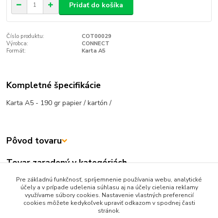
Pridať do košíka
Číslo produktu:
COT00029
Výrobca:
CONNECT
Formát:
Karta A5
Kompletné špecifikácie
Karta A5 - 190 gr papier / kartón /
Pôvod tovaru
Tovar zaradený v kategóriách
TLAČIVÁ
Pre základnú funkčnosť, spríjemnenie používania webu, analytické
účely a v prípade udelenia súhlasu aj na účely cielenia reklamy
Evidencia obyvateľstva
využívame súbory cookies. Nastavenie vlastných preferencií
cookies môžete kedykoľvek upraviť odkazom v spodnej časti
stránok.