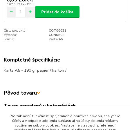
/
ks
0,07 EUR
bez DPH
Pridať do košíka
Číslo produktu:
COT00031
Výrobca:
CONNECT
Formát:
Karta A5
Kompletné špecifikácie
Karta A5 - 190 gr papier / kartón /
Pôvod tovaru
Tovar zaradený v kategóriách
TLAČIVÁ
Pre základnú funkčnosť, spríjemnenie používania webu, analytické
účely a v prípade udelenia súhlasu aj na účely cielenia reklamy
Evidencia obyvateľstva
využívame súbory cookies. Nastavenie vlastných preferencií