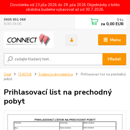
Dovolenka od 23 júla 2026 do 29. jula 2026 Objednávky z tohto
obdobia budeme vybavovať až od 30.7.2026.
0
ks
0905 651 068
za
0,00 EUR
8.00-16.00
Menu
Hľadať
Úvod
TLAČIVÁ
Evidencia obyvateľstva
Prihlasovací list na prechodný
pobyt
Prihlasovací list na prechodný
pobyt