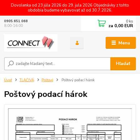
Dovolenka od 23 júla 2026 do 29. jula 2026 Objednávky z tohto
obdobia budeme vybavovať až od 30.7.2026.
0
ks
0905 651 068
za
0,00 EUR
8.00-16.00
Menu
Hľadať
Úvod
TLAČIVÁ
Poštové
Poštový podací hárok
Poštový podací hárok