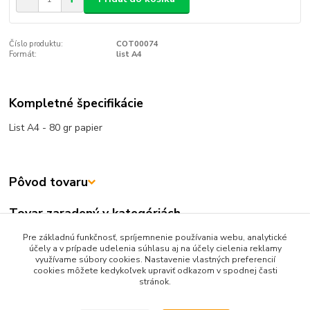
Číslo produktu:
COT00074
Formát:
list A4
Kompletné špecifikácie
List A4 - 80 gr papier
Pôvod tovaru
Tovar zaradený v kategóriách
TLAČIVÁ
Pre základnú funkčnosť, spríjemnenie používania webu, analytické
účely a v prípade udelenia súhlasu aj na účely cielenia reklamy
Poštové
využívame súbory cookies. Nastavenie vlastných preferencií
cookies môžete kedykoľvek upraviť odkazom v spodnej časti
stránok.