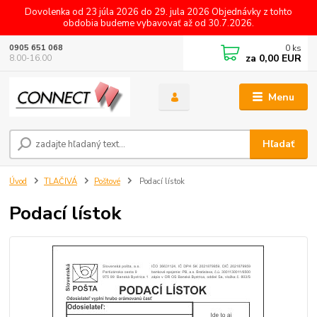
Dovolenka od 23 júla 2026 do 29. jula 2026 Objednávky z tohto
obdobia budeme vybavovať až od 30.7.2026.
0
ks
0905 651 068
za
0,00 EUR
8.00-16.00
Menu
Hľadať
Úvod
TLAČIVÁ
Poštové
Podací lístok
Podací lístok