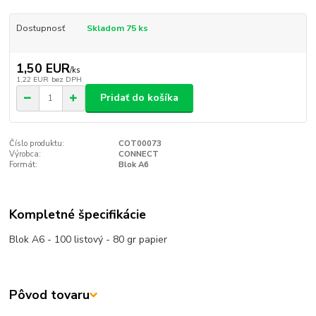
Dostupnosť
Skladom 75 ks
1,50 EUR
/
ks
1,22 EUR
bez DPH
Pridať do košíka
Číslo produktu:
COT00073
Výrobca:
CONNECT
Formát:
Blok A6
Kompletné špecifikácie
Blok A6 - 100 listový - 80 gr papier
Pôvod tovaru