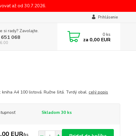
ovať až od 30.7.2026.
Prihlásenie
e si rady? Zavolajte.
0
ks
 651 068
za
0,00 EUR
6.00
: kniha A4 100 listová. Ručne šitá. Tvrdý obal.
celý popis
tupnosť
Skladom 30 ks
,00 EUR
/
ks