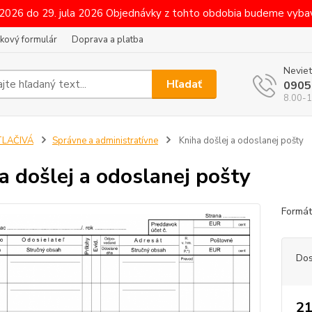
 2026 do 29. jula 2026 Objednávky z tohto obdobia budeme vybav
kový formulár
Doprava a platba
Neviet
Hľadať
0905
8.00-1
TLAČIVÁ
Správne a administratívne
Kniha došlej a odoslanej pošty
a došlej a odoslanej pošty
Formát
Dos
21