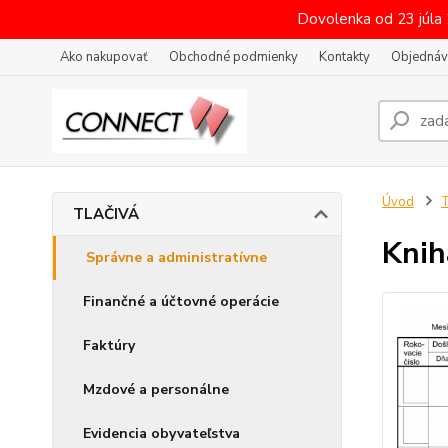
Dovolenka od 23 júla
Ako nakupovať
Obchodné podmienky
Kontakty
Objednáv
Úvod
TLAČIVÁ
Knih
Správne a administratívne
Finančné a účtovné operácie
Faktúry
Mzdové a personálne
Evidencia obyvateľstva