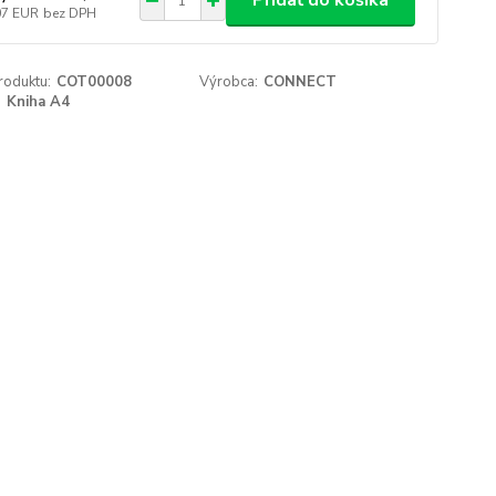
Pridať do košíka
07 EUR
bez DPH
roduktu:
COT00008
Výrobca:
CONNECT
:
Kniha A4