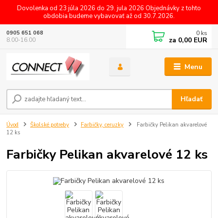
Dovolenka od 23 júla 2026 do 29. jula 2026 Objednávky z tohto
obdobia budeme vybavovať až od 30.7.2026.
0
ks
0905 651 068
za
0,00 EUR
8.00-16.00
Menu
Hľadať
Úvod
Školské potreby
Farbičky, ceruzky
Farbičky Pelikan akvarelové
12 ks
Farbičky Pelikan akvarelové 12 ks