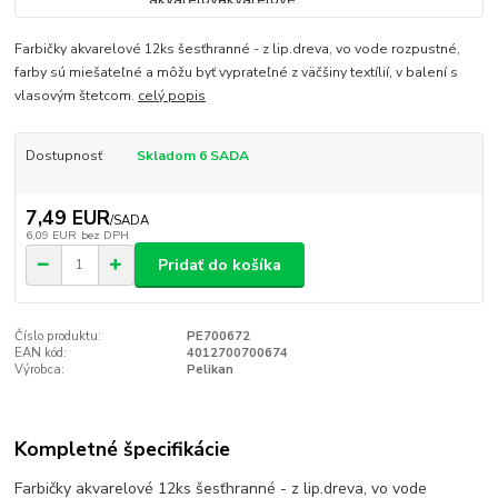
Farbičky akvarelové 12ks šesťhranné - z lip.dreva, vo vode rozpustné,
farby sú miešateľné a môžu byť vyprateľné z väčšiny textílií, v balení s
vlasovým štetcom.
celý popis
Dostupnosť
Skladom 6 SADA
7,49 EUR
/
SADA
6,09 EUR
bez DPH
Pridať do košíka
Číslo produktu:
PE700672
EAN kód:
4012700700674
Výrobca:
Pelikan
Kompletné špecifikácie
Farbičky akvarelové 12ks šesťhranné - z lip.dreva, vo vode