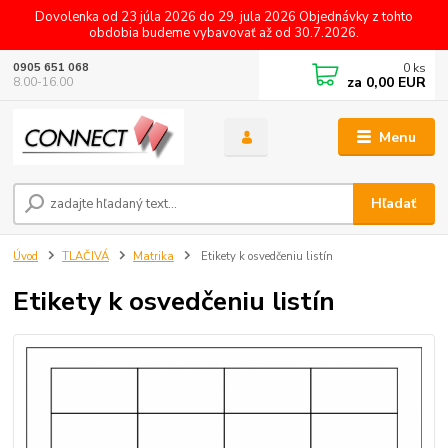
Dovolenka od 23 júla 2026 do 29. jula 2026 Objednávky z tohto
obdobia budeme vybavovať až od 30.7.2026.
0
ks
0905 651 068
za
0,00 EUR
8.00-16.00
Menu
Hľadať
Úvod
TLAČIVÁ
Matrika
Etikety k osvedčeniu listín
Etikety k osvedčeniu listín