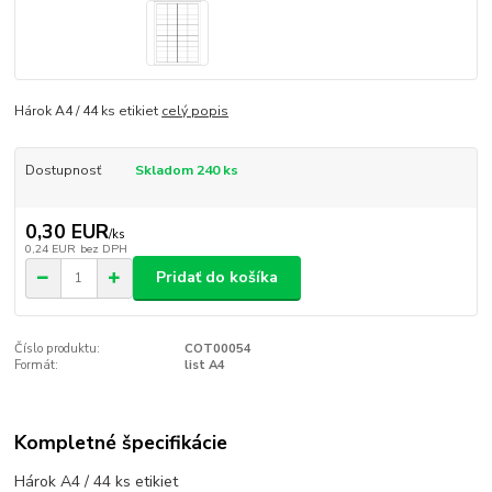
Hárok A4 / 44 ks etikiet
celý popis
Dostupnosť
Skladom 240 ks
0,30 EUR
/
ks
0,24 EUR
bez DPH
Pridať do košíka
Číslo produktu:
COT00054
Formát:
list A4
Kompletné špecifikácie
Hárok A4 / 44 ks etikiet