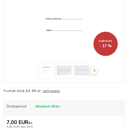
8,40 EUR
- 17 %
Formát: blok A4, 84 str.
celý popis
Dostupnosť
Skladom 40 ks
7,00 EUR
/
ks
5,69 EUR
bez DPH