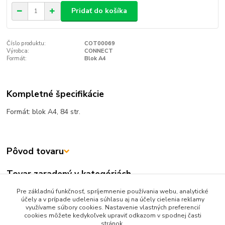
Pridať do košíka
Číslo produktu:
COT00069
Výrobca:
CONNECT
Formát:
Blok A4
Kompletné špecifikácie
Formát: blok A4, 84 str.
Pôvod tovaru
Tovar zaradený v kategóriách
TLAČIVÁ
Pre základnú funkčnosť, spríjemnenie používania webu, analytické
účely a v prípade udelenia súhlasu aj na účely cielenia reklamy
Knižničné
využívame súbory cookies. Nastavenie vlastných preferencií
cookies môžete kedykoľvek upraviť odkazom v spodnej časti
stránok.