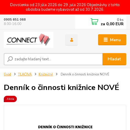
Dovolenka od 23 júla 2026 do 29. jula 2026 Objednávky z tohto
obdobia budeme vybavovať až od 30.7.2026.
0
ks
0905 651 068
za
0,00 EUR
8.00-16.00
Menu
Hľadať
Úvod
TLAČIVÁ
Knižničné
Denník o činnosti knižnice NOVÉ
Denník o činnosti knižnice NOVÉ
Akcia