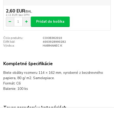
2,60 EUR
/
BAL.
2,11 EUR
bez DPH
Pridať do košíka
Číslo produktu:
COOB362010
EAN kód:
4003928990282
Výrobca:
HARMANEC K
Kompletné špecifikácie
Biele obálky rozmeru 114 × 162 mm, vyrobené z bezdrevného
papiera, 80 g/ m2. Samolepiace.
Formát: C6
Balenie: 100 ks
Tovar zaradený v kategóriách