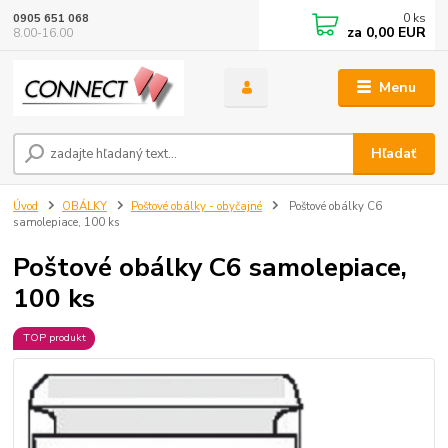
0
ks
0905 651 068
za
0,00 EUR
8.00-16.00
Menu
Hľadať
Úvod
OBÁLKY
Poštové obálky - obyčajné
Poštové obálky C6
samolepiace, 100 ks
Poštové obálky C6 samolepiace,
100 ks
TOP produkt