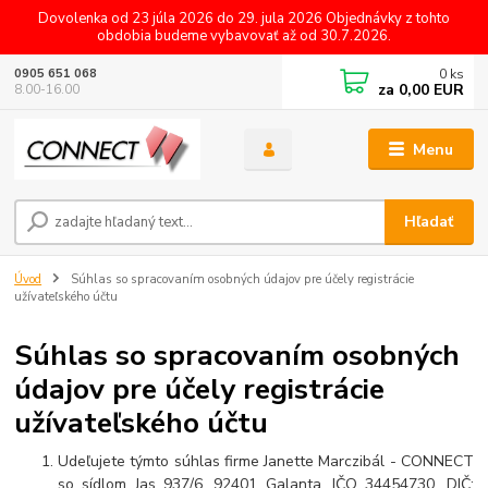
Dovolenka od 23 júla 2026 do 29. jula 2026 Objednávky z tohto
obdobia budeme vybavovať až od 30.7.2026.
0
ks
0905 651 068
za
0,00 EUR
8.00-16.00
Menu
Hľadať
Úvod
Súhlas so spracovaním osobných údajov pre účely registrácie
užívateľského účtu
Súhlas so spracovaním osobných
údajov pre účely registrácie
užívateľského účtu
Udeľujete týmto súhlas firme Janette Marczibál - CONNECT
so sídlom Jas 937/6, 92401 Galanta, IČO 34454730, DIČ: