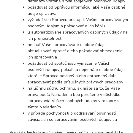
databázy vrátane s tým spojených osobných údajov
požadovať od Správcu informáciu, aké Vaše osobné
údaje spracúva
vyžiadať si u Správcu prístup k Vašim spracovávaným
osobným údajom a požadovať o ich kópiu
u automatizovane spracovaných osobných údajov na
ich prenositeľnosť
nechať Vaše spracovávané osobné údaje
aktualizovať, opraviť alebo požadovať obmedzenie
ich spracovania
požadovať od spoločnosti vymazanie Vašich
osobných údajov, pokiaľ sa nejedná o osobné údaje,
ktoré je Správca povinný alebo oprávnený ďalej
spracovávať podľa príslušných právnych predpisov
na účinnú súdnu ochranu, ak máte za to, že Vaše
práva podľa Nariadenia boli porušené v dôsledku
spracovania Vašich osobných údajov v rozpore s
týmto Nariadením
v prípade pochybností o dodržiavaní povinností
súvisiacich so spracovaním osobných údajov sa
obrátiť na Správcu alebo na Úrad na ochranu
osobných údajov
Pre základnú funkčnosť, spríjemnenie používania webu, analytické