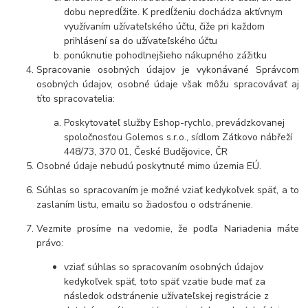
dobu nepredĺžite. K predĺženiu dochádza aktívnym
využívaním užívateľského účtu, čiže pri každom
prihlásení sa do užívateľského účtu
ponúknutie pohodlnejšieho nákupného zážitku
Spracovanie osobných údajov je vykonávané Správcom
osobných údajov, osobné údaje však môžu spracovávať aj
títo spracovatelia:
Poskytovateľ služby Eshop-rychlo, prevádzkovanej
spoločnosťou Golemos s.r.o., sídlom Zátkovo nábřeží
448/73, 370 01, České Budějovice, ČR
Osobné údaje nebudú poskytnuté mimo územia EÚ.
Súhlas so spracovaním je možné vziať kedykoľvek späť, a to
zaslaním listu, emailu so žiadosťou o odstránenie.
Vezmite prosíme na vedomie, že podľa Nariadenia máte
právo:
vziať súhlas so spracovaním osobných údajov
kedykoľvek späť, toto späť vzatie bude mať za
následok odstránenie užívateľskej registrácie z