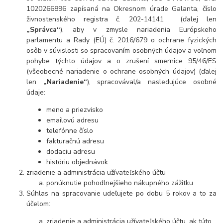
1020266896 zapísaná na Okresnom úrade Galanta, číslo
živnostenského registra č. 202-14141 (ďalej len
„Správca“
), aby v zmysle nariadenia Európskeho
parlamentu a Rady (EÚ) č. 2016/679 o ochrane fyzických
osôb v súvislosti so spracovaním osobných údajov a voľnom
pohybe týchto údajov a o zrušení smernice 95/46/ES
(všeobecné nariadenie o ochrane osobných údajov) (ďalej
len
„Nariadenie“
), spracovával/a nasledujúce osobné
údaje:
meno a priezvisko
emailovú adresu
telefónne číslo
fakturačnú adresu
dodaciu adresu
históriu objednávok
zriadenie a administrácia užívateľského účtu
ponúknutie pohodlnejšieho nákupného zážitku
Súhlas na spracovanie udeľujete po dobu 5 rokov a to za
účelom:
zriadenie a administrácia užívateľského účtu, ak túto