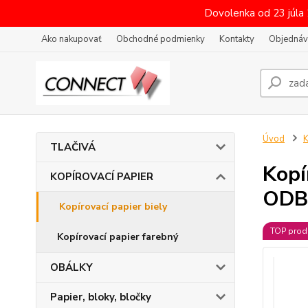
Dovolenka od 23 júla
Ako nakupovať
Obchodné podmienky
Kontakty
Objednáv
Úvod
TLAČIVÁ
Kop
KOPÍROVACÍ PAPIER
ODB
Kopírovací papier biely
TOP prod
Kopírovací papier farebný
OBÁLKY
Papier, bloky, bločky