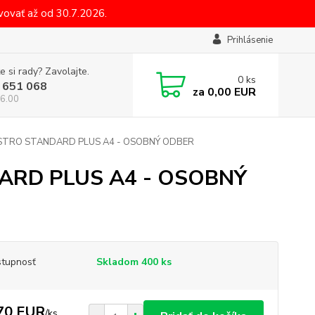
ovať až od 30.7.2026.
Prihlásenie
e si rady? Zavolajte.
0
ks
 651 068
za
0,00 EUR
6.00
AESTRO STANDARD PLUS A4 - OSOBNÝ ODBER
DARD PLUS A4 - OSOBNÝ
tupnosť
Skladom 400 ks
70 EUR
/
ks