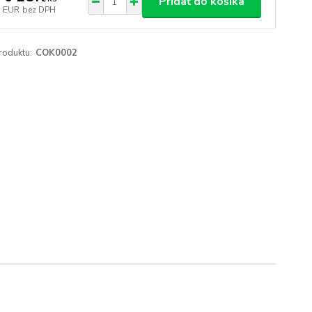
Pridať do košíka
3 EUR
bez DPH
roduktu:
COK0002