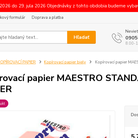
 2026 do 29. jula 2026 Objednávky z tohto obdobia budeme vybav
kový formulár
Doprava a platba
Neviet
Hľadať
0905
8.00-1
KOPÍROVACÍ PAPIER
Kopírovací papier biely
Kopírovací papier M
írovací papier MAESTRO STAN
ER
ukt
Dos
5,