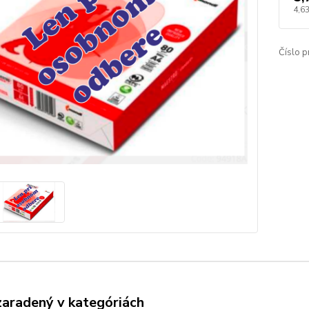
4,6
Číslo p
zaradený v kategóriách