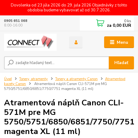
Dovolenka od 23 júla 2026 do 29. jula 2026 Objednávky z tohto
obdobia budeme vybavovať až od 30.7.2026.
0
ks
0905 651 068
za
0,00 EUR
8.00-16.00
Menu
Hľadať
Úvod
Tonery, atramenty
Tonery a atramenty Canon
Atramentové
kazety Canon
Atramentová náplň Canon CLI-571M pre MG
5750/5751/6850/6851/7750/7751 magenta XL (11 ml)
Atramentová náplň Canon CLI-
571M pre MG
5750/5751/6850/6851/7750/7751
magenta XL (11 ml)