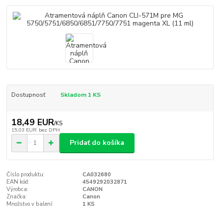
Dostupnosť
Skladom 1 KS
18,49 EUR
/
KS
15,03 EUR
bez DPH
Pridať do košíka
Číslo produktu:
CA032680
EAN kód:
4549292032871
Výrobca:
CANON
Značka:
Canon
Množstvo v balení:
1 KS